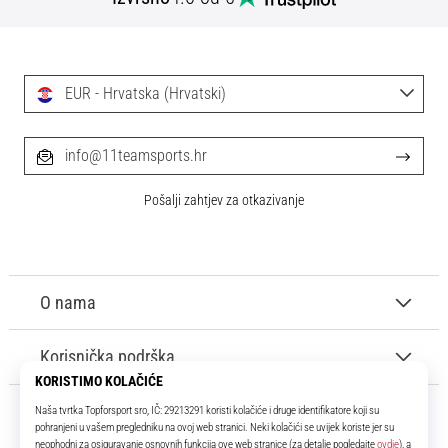
tisak
i
obradu
sportske
EUR - Hrvatska (Hrvatski)
opreme
1. 7. 2025
info@11teamsports.hr
•
1 min. čitanja
Pošalji zahtjev za otkazivanje
Play
for
More
Victories
O nama
Pripremi
se
Korisnička podrška
za
ženski
EURO
2025