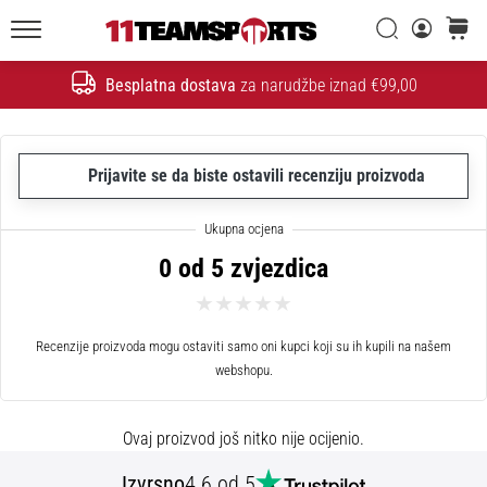
26. 9. 2025
•
Traži
košaric
1 min. čitanja
11teamsports.hr
Besplatna dostava
za narudžbe iznad €99,00
GNK
Traži
Dinamo
i
11teamsports
Prijavite se da biste ostavili recenziju proizvoda
potpisali
dvogodišnju
suradnju
0 od 5 zvjezdica
GNK
Dinamo
i
Recenzije proizvoda mogu ostaviti samo oni kupci koji su ih kupili na našem
11teamsports
webshopu.
sklopili
dvogodišnje
partnerstvo
Ovaj proizvod još nitko nije ocijenio.
za
nabavu,
Izvrsno
4.6 od 5