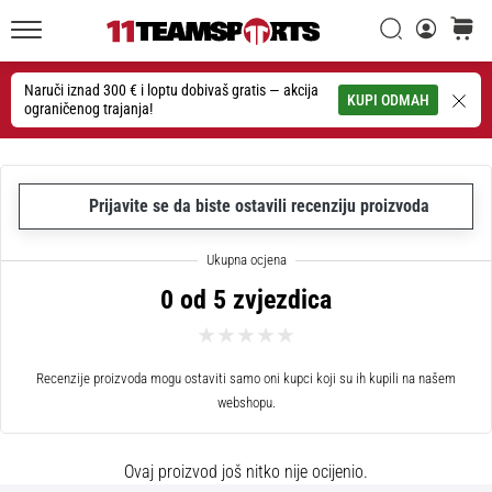
26. 9. 2025
•
Traži
košaric
1 min. čitanja
11teamsports.hr
GNK
Naruči iznad 300 € i loptu dobivaš gratis — akcija
Traži
KUPI ODMAH
ograničenog trajanja!
Dinamo
i
11teamsports
potpisali
Prijavite se da biste ostavili recenziju proizvoda
dvogodišnju
suradnju
GNK
0 od 5 zvjezdica
Dinamo
i
11teamsports
sklopili
Recenzije proizvoda mogu ostaviti samo oni kupci koji su ih kupili na našem
dvogodišnje
webshopu.
partnerstvo
za
Ovaj proizvod još nitko nije ocijenio.
nabavu,