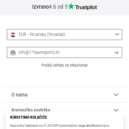
tisak
Izvrsno
4.6 od 5
i
obradu
sportske
opreme
EUR - Hrvatska (Hrvatski)
1. 7. 2025
•
info@11teamsports.hr
1 min. čitanja
Play
Pošalji zahtjev za otkazivanje
for
More
Victories
O nama
Pripremi
se
za
Korisnička podrška
ženski
EURO
2025