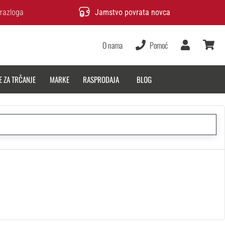
razloga
Jamstvo povrata novca
O nama
Pomoć
Korisnik
košarica
E ZA TRČANJE
MARKE
RASPRODAJA
BLOG