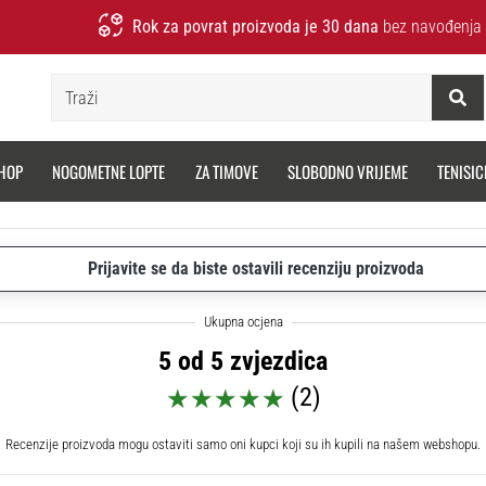
Rok za povrat proizvoda je 30 dana
bez navođenja 
Traži
HOP
NOGOMETNE LOPTE
ZA TIMOVE
SLOBODNO VRIJEME
TENISIC
Prijavite se da biste ostavili recenziju proizvoda
5 od 5 zvjezdica
(2)
Recenzije proizvoda mogu ostaviti samo oni kupci koji su ih kupili na našem webshopu.