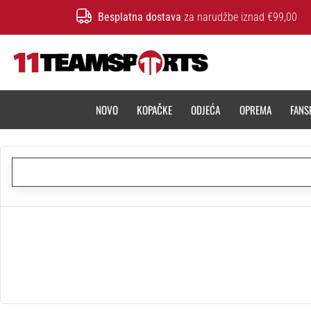
Besplatna dostava
za narudžbe iznad €99,00
11teamsports.hr
NOVO
KOPAČKE
ODJEĆA
OPREMA
FANS