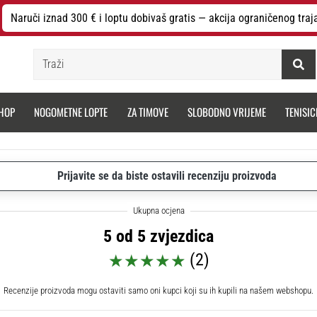
Naruči iznad 300 € i loptu dobivaš gratis — akcija ograničenog traj
Traži
HOP
NOGOMETNE LOPTE
ZA TIMOVE
SLOBODNO VRIJEME
TENISIC
Prijavite se da biste ostavili recenziju proizvoda
5 od 5 zvjezdica
(2)
Recenzije proizvoda mogu ostaviti samo oni kupci koji su ih kupili na našem webshopu.