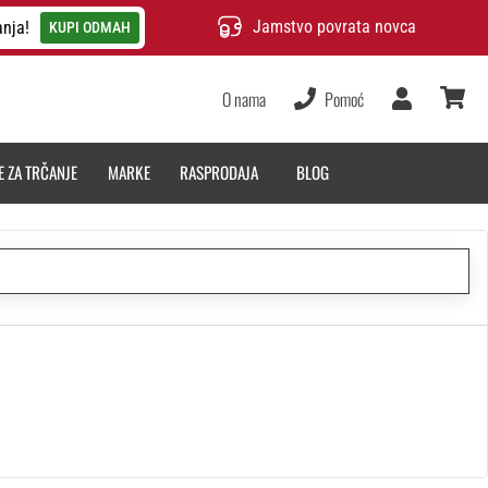
Jamstvo povrata novca
anja!
KUPI ODMAH
O nama
Pomoć
Korisnik
košarica
E ZA TRČANJE
MARKE
RASPRODAJA
BLOG