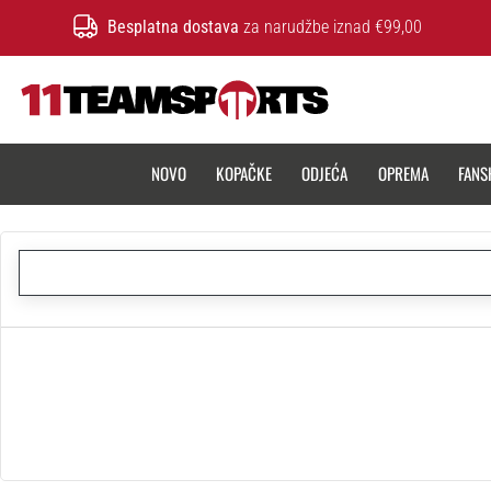
Besplatna dostava
za narudžbe iznad €99,00
11teamsports.hr
NOVO
KOPAČKE
ODJEĆA
OPREMA
FANS