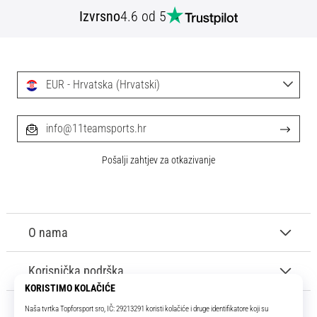
tisak
Izvrsno
4.6 od 5
i
obradu
sportske
opreme
EUR - Hrvatska (Hrvatski)
1. 7. 2025
•
info@11teamsports.hr
1 min. čitanja
Play
Pošalji zahtjev za otkazivanje
for
More
Victories
O nama
Pripremi
se
za
Korisnička podrška
ženski
EURO
2025