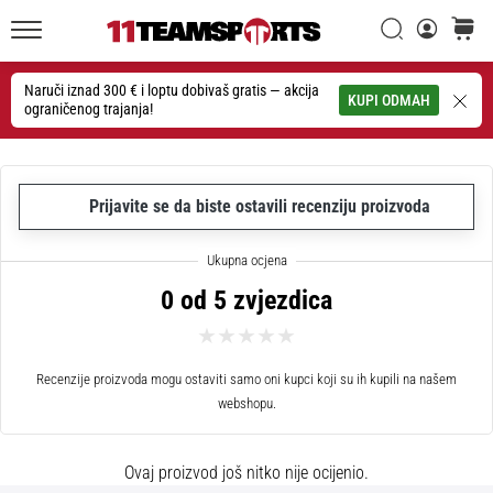
26. 9. 2025
•
Traži
košaric
1 min. čitanja
11teamsports.hr
GNK
Naruči iznad 300 € i loptu dobivaš gratis — akcija
Traži
KUPI ODMAH
ograničenog trajanja!
Dinamo
i
11teamsports
potpisali
Prijavite se da biste ostavili recenziju proizvoda
dvogodišnju
suradnju
GNK
0 od 5 zvjezdica
Dinamo
i
11teamsports
sklopili
Recenzije proizvoda mogu ostaviti samo oni kupci koji su ih kupili na našem
dvogodišnje
webshopu.
partnerstvo
za
Ovaj proizvod još nitko nije ocijenio.
nabavu,