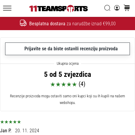
26. 9. 2025
•
Traži
košaric
1 min. čitanja
11teamsports.hr
Besplatna dostava
za narudžbe iznad €99,00
GNK
Traži
Dinamo
i
11teamsports
Prijavite se da biste ostavili recenziju proizvoda
potpisali
dvogodišnju
suradnju
5 od 5 zvjezdica
GNK
(4)
Dinamo
i
Recenzije proizvoda mogu ostaviti samo oni kupci koji su ih kupili na našem
11teamsports
webshopu.
sklopili
dvogodišnje
partnerstvo
za
nabavu,
Jan P.
20. 11. 2024