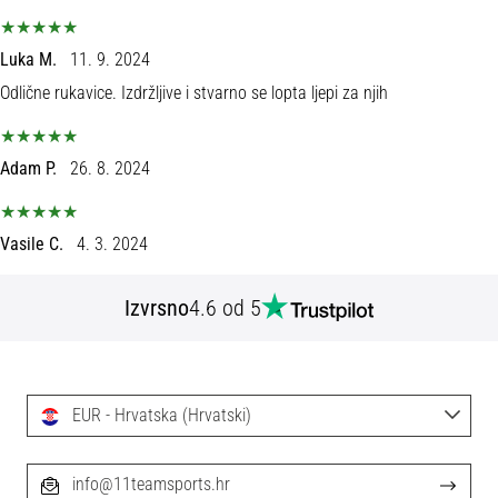
tisak
i
obradu
Luka M.
11. 9. 2024
sportske
Odlične rukavice. Izdržljive i stvarno se lopta ljepi za njih
opreme
Adam P.
26. 8. 2024
1. 7. 2025
•
1 min. čitanja
Vasile C.
4. 3. 2024
Play
for
More
Izvrsno
4.6 od 5
Victories
Pripremi
se
EUR - Hrvatska (Hrvatski)
za
ženski
EURO
info@11teamsports.hr
2025