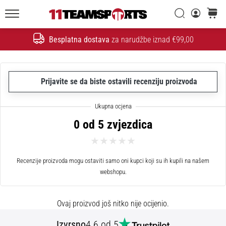
26. 9. 2025
•
Traži
košaric
1 min. čitanja
11teamsports.hr
Besplatna dostava
za narudžbe iznad €99,00
GNK
Traži
Dinamo
i
11teamsports
Prijavite se da biste ostavili recenziju proizvoda
potpisali
dvogodišnju
suradnju
0 od 5 zvjezdica
GNK
Dinamo
i
Recenzije proizvoda mogu ostaviti samo oni kupci koji su ih kupili na našem
11teamsports
webshopu.
sklopili
dvogodišnje
partnerstvo
Ovaj proizvod još nitko nije ocijenio.
za
nabavu,
Izvrsno
4.6 od 5