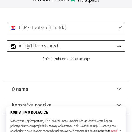
tisak
i
obradu
sportske
EUR - Hrvatska (Hrvatski)
opreme
1. 7. 2025
info@11teamsports.hr
•
1 min. čitanja
Pošalji zahtjev za otkazivanje
Play
for
More
Victories
O nama
Pripremi
se
Korisnička podrška
za
ženski
EURO
2025