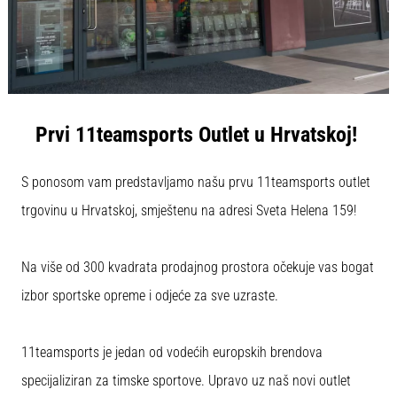
tisak
i
obradu
sportske
opreme
Prvi 11teamsports Outlet u Hrvatskoj!
1. 7. 2025
•
1 min. čitanja
S ponosom vam predstavljamo našu prvu 11teamsports outlet
Play
trgovinu u Hrvatskoj, smještenu na adresi Sveta Helena 159!
for
More
Victories
Na više od 300 kvadrata prodajnog prostora očekuje vas bogat
Pripremi
izbor sportske opreme i odjeće za sve uzraste.
se
za
ženski
11teamsports je jedan od vodećih europskih brendova
EURO
specijaliziran za timske sportove. Upravo uz naš novi outlet
2025