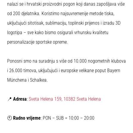
nalazi se i hrvatski proizvodni pogon koji danas zapošljava više
sa
službenim
od 200 djelatnika. Koristimo najsuvremenije metode tiska,
dresovima
uključujući sitotisak, sublimaciju, toplinski prijenos i izradu 3D
i
kopačkama
logotipa – sve kako bismo osigurali vrhunsku kvalitetu
Nike,
personalizacije sportske opreme.
adidas
i
PUMA.
Ponosni smo na suradnju s više od 10.000 nogometnih klubova
Budi
dio
i 26.000 timova, uključujući i europske velikane poput Bayern
svake
Münchena i Schalkea.
utakmice,
gola…
📍
Adresa
:
Sveta Helena 159, 10382 Sveta Helena
Prikaži
sve
🕙
Radno vrijeme
: PON – SUB = 10:00 – 20:00
članke