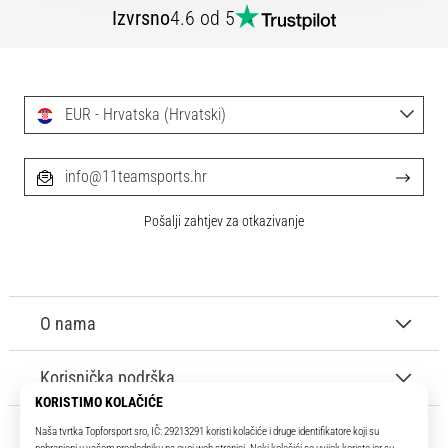
Izvrsno
4.6 od 5
EUR - Hrvatska (Hrvatski)
info@11teamsports.hr
Pošalji zahtjev za otkazivanje
O nama
Korisnička podrška