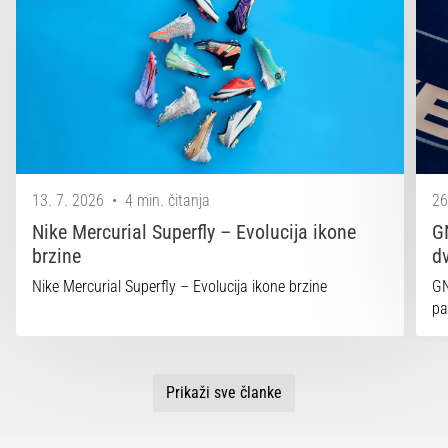
13. 7. 2026
•
4 min. čitanja
26
Nike Mercurial Superfly – Evolucija ikone
G
brzine
d
Nike Mercurial Superfly – Evolucija ikone brzine
GN
pa
Prikaži sve članke