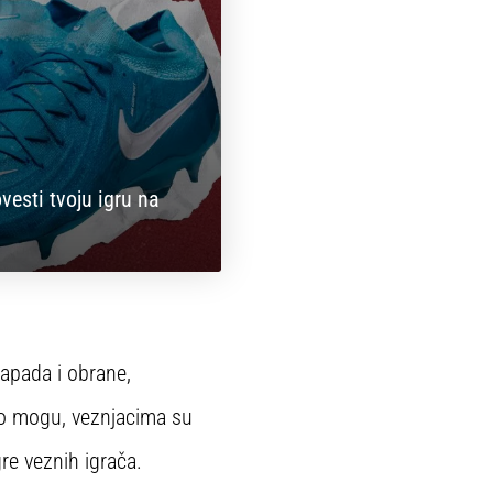
esti tvoju igru na
apada i obrane,
što mogu, veznjacima su
re veznih igrača.