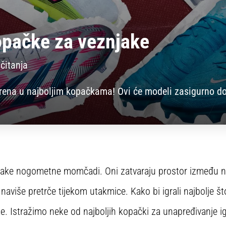
opačke za veznjake
 čitanja
rena u najboljim kopačkama! Ovi će modeli zasigurno dov
vake nogometne momčadi. Oni zatvaraju prostor između n
 naviše pretrče tijekom utakmice. Kako bi igrali najbolje 
. Istražimo neke od najboljih kopački za unapređivanje ig