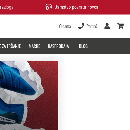
razloga
Jamstvo povrata novca
O nama
Pomoć
Korisnik
košarica
E ZA TRČANJE
MARKE
RASPRODAJA
BLOG