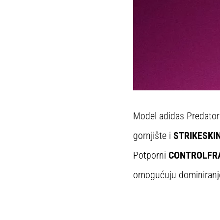
Model adidas Predator E
gornjište i
STRIKESKI
Potporni
CONTROLFRA
omogućuju dominiranje