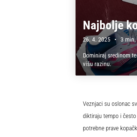
Najbolje k
26. 4. 2025
•
3 min.
Dominiraj sredinom te
višu razinu.
Veznjaci su oslonac s
diktiraju tempo i često
potrebne prave kopačke