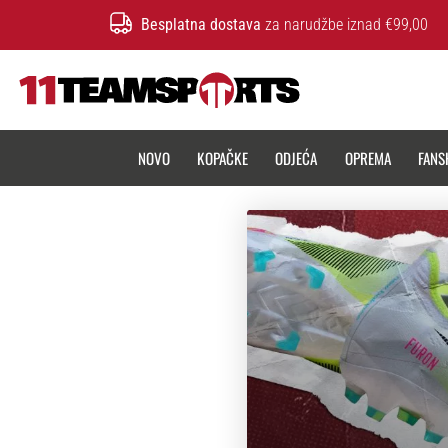
Besplatna dostava
za narudžbe iznad €99,00
11teamsports.hr
NOVO
KOPAČKE
ODJEĆA
OPREMA
FANS