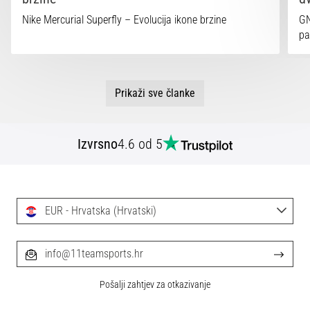
Nike Mercurial Superfly – Evolucija ikone brzine
GN
pa
Prikaži sve članke
Izvrsno
4.6 od 5
EUR - Hrvatska (Hrvatski)
info@11teamsports.hr
Pošalji zahtjev za otkazivanje