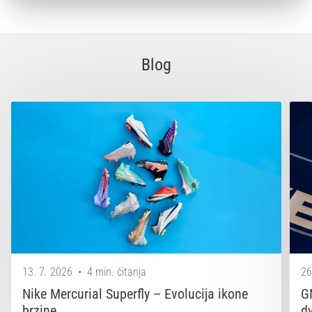
Blog
13. 7. 2026
•
4 min. čitanja
26
Nike Mercurial Superfly – Evolucija ikone
G
brzine
d