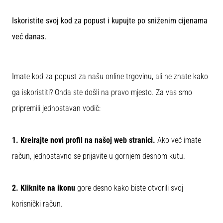
tisak
i
Iskoristite svoj kod za popust i kupujte po sniženim cijenama
obradu
sportske
već danas.
opreme
1. 7. 2025
Imate kod za popust za našu online trgovinu, ali ne znate kako
•
ga iskoristiti? Onda ste došli na pravo mjesto. Za vas smo
1 min. čitanja
pripremili jednostavan vodič:
Play
for
More
1. Kreirajte novi profil na našoj web stranici.
Ako već imate
Victories
račun, jednostavno se prijavite u gornjem desnom kutu.
Pripremi
se
za
2. Kliknite na ikonu
gore desno
kako biste otvorili svoj
ženski
korisnički račun.
EURO
2025