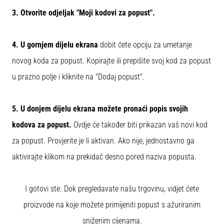
sa
3. Otvorite odjeljak "Moji kodovi za popust".
službenim
dresovima
i
4. U gornjem dijelu ekrana
dobit ćete opciju za umetanje
kopačkama
novog koda za popust. Kopirajte ili prepišite svoj kod za popust
Nike,
adidas
u prazno polje i kliknite na "Dodaj popust".
i
PUMA.
Budi
5. U donjem dijelu ekrana možete pronaći popis svojih
dio
kodova za popust.
Ovdje će također biti prikazan vaš novi kod
svake
utakmice,
za popust. Provjerite je li aktivan. Ako nije, jednostavno ga
gola…
aktivirajte klikom na prekidač desno pored naziva popusta.
Prikaži
I gotovi ste. Dok pregledavate našu trgovinu, vidjet ćete
sve
proizvode na koje možete primijeniti popust s ažuriranim
članke
sniženim cijenama.