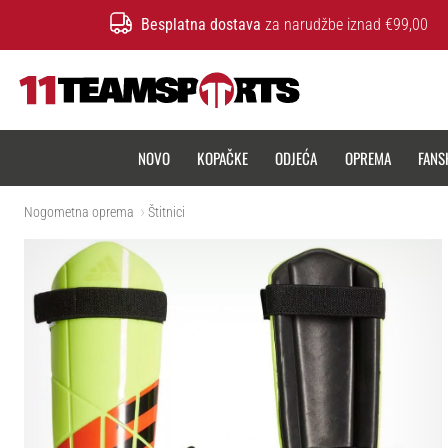
Besplatna dostava
za narudžbe iznad €99,00
11teamsports.hr
NOVO
KOPAČKE
ODJEĆA
OPREMA
FANS
Nogometna oprema
Štitnici