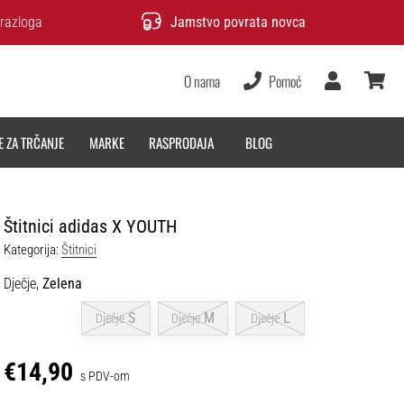
razloga
Jamstvo povrata novca
O nama
Pomoć
Korisnik
košarica
E ZA TRČANJE
MARKE
RASPRODAJA
BLOG
Štitnici adidas X YOUTH
Kategorija:
Štitnici
Dječje,
Zelena
S
M
L
Dječje
Dječje
Dječje
€14,90
s PDV-om