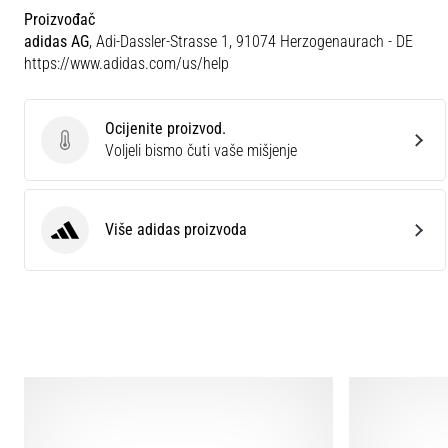
Proizvođač
adidas AG
, Adi-Dassler-Strasse 1, 91074 Herzogenaurach - DE
https://www.adidas.com/us/help
Ocijenite proizvod.
Ocijenite proizvod.
Voljeli bismo čuti vaše mišjenje
Više adidas proizvoda
adidas