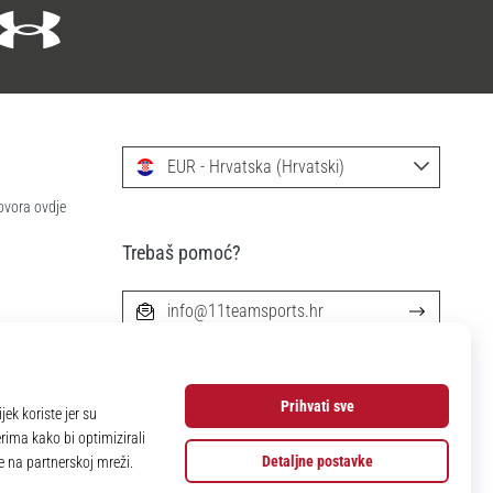
EUR - Hrvatska (Hrvatski)
ovora ovdje
Trebaš pomoć?
info@11teamsports.hr