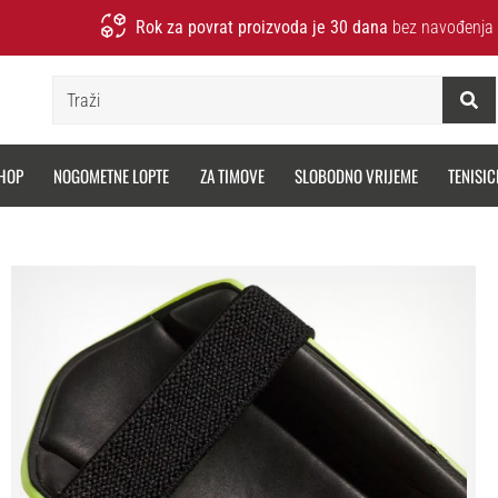
Rok za povrat proizvoda je 30 dana
bez navođenja 
Traži
HOP
NOGOMETNE LOPTE
ZA TIMOVE
SLOBODNO VRIJEME
TENISIC