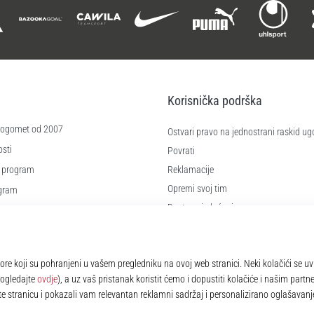
Korisnička podrška
 nogomet od 2007
Ostvari pravo na jednostrani raskid ug
sti
Povrati
 program
Reklamacije
Opremi svoj tim
ogram
Dostava i plaćanje
re
Pronađi pravu veličinu
čića
Kontakt
e
Najčešća pitanja
Pravila o zaštiti osobnih podataka