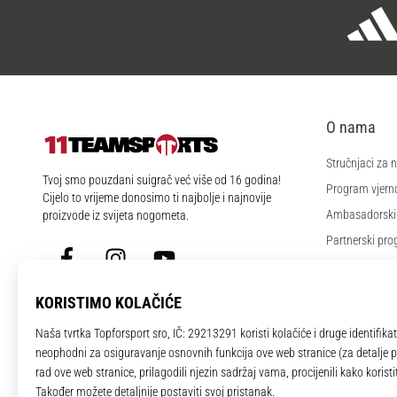
O nama
Stručnjaci za
11teamsports.hr
Tvoj smo pouzdani suigrač već više od 16 godina!
Program vjerno
Cijelo to vrijeme donosimo ti najbolje i najnovije
Ambasadorski
proizvode iz svijeta nogometa.
Partnerski pr
Facebook
Instagram
YouTube
Poslovi i karije
Postavke kola
Uvjeti i odredb