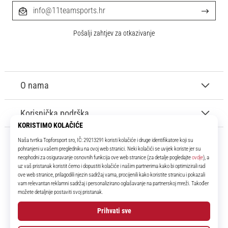
info@11teamsports.hr
Pošalji zahtjev za otkazivanje
O nama
Korisnička podrška
11teamsports.hr
Tvoj smo pouzdani suigrač već više od 16 godina! Cijelo to vrijeme
donosimo ti najbolje i najnovije proizvode iz svijeta nogometa.
Facebook
Instagram
YouTube