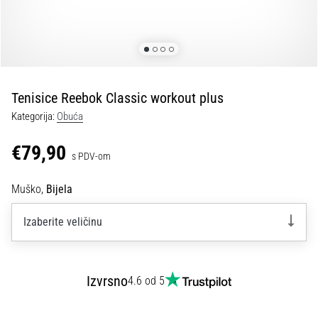
tisak
i
obradu
sportske
opreme
Tenisice Reebok Classic workout plus
1. 7. 2025
Kategorija:
Obuća
•
1 min. čitanja
€79,90
s PDV-om
Play
for
Muško,
Bijela
More
Victories
Izaberite veličinu
Pripremi
se
za
Izvrsno
4.6 od 5
ženski
EURO
2025