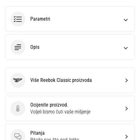
sa
službenim
dresovima
Parametri
i
kopačkama
Nike,
adidas
Opis
i
PUMA.
Budi
dio
svake
Više Reebok Classic proizvoda
Reebok Classic
utakmice,
gola…
Ocijenite proizvod.
Ocijenite proizvod.
Voljeli bismo čuti vaše mišjenje
Prikaži
sve
članke
Pitanja
Pitanja
Pitajte nas što god želite