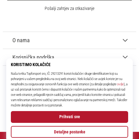
Pošalji zahtjev za otkazivanje
O nama
Korisnička podrška
11teamsports.hr
Tvoj smo pouzdani suigrač već više od 16 godina! Cijelo to vrijeme
donosimo ti najbolje i najnovije proizvode iz svijeta nogometa.
Facebook
Instagram
YouTube