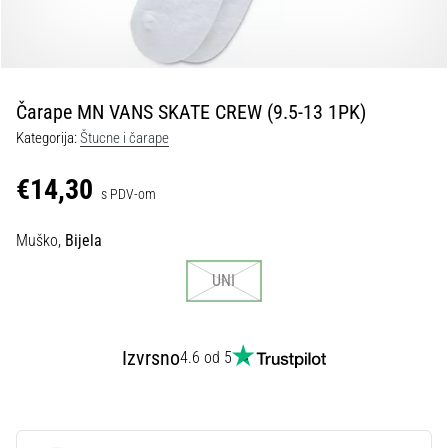
tisak
i
obradu
sportske
opreme
Čarape MN VANS SKATE CREW (9.5-13 1PK)
Kategorija:
Štucne i čarape
1. 7. 2025
•
€14,30
s PDV-om
1 min. čitanja
Play
Muško,
Bijela
for
More
UNI
Victories
Pripremi
se
Izvrsno
4.6 od 5
za
ženski
EURO
2025