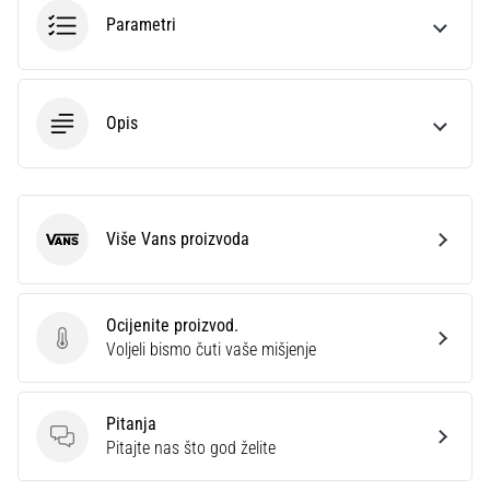
sa
Parametri
službenim
dresovima
i
kopačkama
Opis
Nike,
adidas
i
PUMA.
Budi
Više Vans proizvoda
Vans
dio
svake
utakmice,
Ocijenite proizvod.
gola…
Ocijenite proizvod.
Voljeli bismo čuti vaše mišjenje
Prikaži
Pitanja
sve
Pitanja
Pitajte nas što god želite
članke