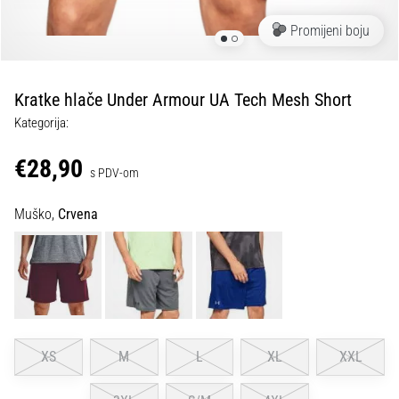
tisak
i
Promijeni boju
obradu
sportske
opreme
Kratke hlače Under Armour UA Tech Mesh Short
Kategorija:
1. 7. 2025
•
€28,90
s PDV-om
1 min. čitanja
Play
Muško,
Crvena
for
More
Victories
Pripremi
se
za
ženski
XS
M
L
XL
XXL
EURO
2025