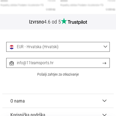
Izvrsno
4.6 od 5
EUR - Hrvatska (Hrvatski)
info@11teamsports.hr
Pošalji zahtjev za otkazivanje
O nama
Korisnička podrška