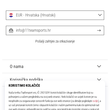
EUR - Hrvatska (Hrvatski)
info@11teamsports.hr
Pošalji zahtjev za otkazivanje
O nama
Korisnička podrška
11teamsports.hr
Tvoj smo pouzdani suigrač već više od 16 godina! Cijelo to vrijeme