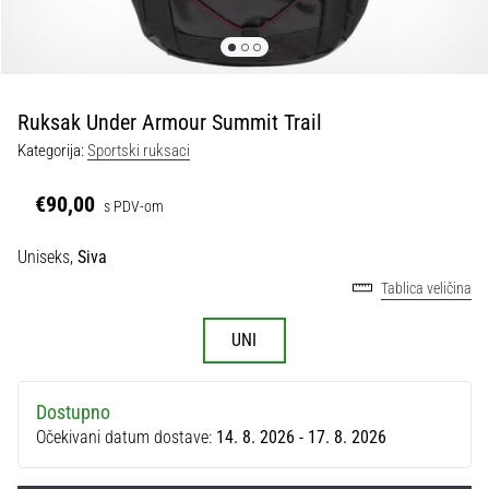
tisak
i
obradu
sportske
opreme
Ruksak Under Armour Summit Trail
Kategorija:
Sportski ruksaci
1. 7. 2025
•
€90,00
s PDV-om
1 min. čitanja
Play
Uniseks,
Siva
for
Tablica veličina
More
Victories
UNI
Pripremi
se
za
Dostupno
ženski
Očekivani datum dostave:
14. 8. 2026 - 17. 8. 2026
EURO
2025