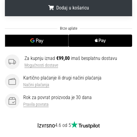
sa
Dodaj u košaricu
službenim
dresovima
.
.
.
i
kopačkama
Nike,
adidas
i
PUMA.
Za kupnju iznad
€99,00
imaš besplatnu dostavu
Budi
Mogućnosti dostave
dio
Kartično plaćanje ili drugi načini plaćanja
svake
utakmice,
Načini plaćanja
gola…
Rok za povrat proizvoda je 30 dana
Pravila povrata
Prikaži
sve
Izvrsno
4.6 od 5
članke