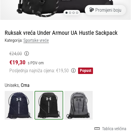
tisak
i
Promijeni boju
obradu
sportske
opreme
Ruksak vreća Under Armour UA Hustle Sackpack
Kategorija:
Sportske vreće
1. 7. 2025
•
€24,00
1 min. čitanja
€19,30
s PDV-om
Play
Posljednja najniža cijena:
€19,50
Popust
for
More
Uniseks,
Crna
Victories
Pripremi
se
za
ženski
EURO
2025
Tablica veličina