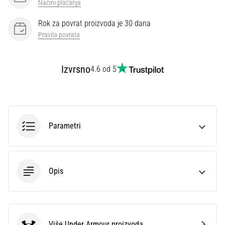
Načini plaćanja
Rok za povrat proizvoda je 30 dana
Pravila povrata
Izvrsno
4.6 od 5
Parametri
Opis
Više Under Armour proizvoda