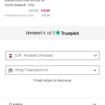
Ruksak vreća Under Armour UA
Hustle Sackpack
- Crna
€24,00
€19,30
Posljednja najniža cijena
€19,50
Izvrsno
4.6 od 5
EUR - Hrvatska (Hrvatski)
info@11teamsports.hr
Pošalji zahtjev za otkazivanje
O nama