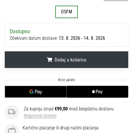
sa
službenim
OSFM
dresovima
i
kopačkama
Dostupno
Nike,
Očekivani datum dostave:
13. 8. 2026 - 14. 8. 2026
adidas
i
PUMA.
Dodaj u košaricu
Budi
dio
.
.
.
svake
utakmice,
gola…
Za kupnju iznad
€99,00
imaš besplatnu dostavu
Prikaži
Mogućnosti dostave
sve
članke
Kartično plaćanje ili drugi načini plaćanja