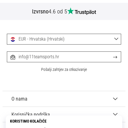
Izvrsno
4.6 od 5
EUR - Hrvatska (Hrvatski)
info@11teamsports.hr
Pošalji zahtjev za otkazivanje
O nama
Korisnička podrška