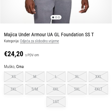
tisak
i
obradu
sportske
opreme
Majica Under Armour UA GL Foundation SS T
1. 7. 2025
Kategorija:
Odjeća za slobodno vrijeme
•
1 min. čitanja
€24,20
s PDV-om
Play
for
Muško,
Crna
More
Victories
XS
M
L
XL
XXL
Pripremi
se
3XL
S/M
4XL
5XL
4XLT
za
ženski
LGT
EURO
2025