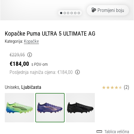
tisak
i
Promijeni boju
obradu
sportske
opreme
Kopačke Puma ULTRA 5 ULTIMATE AG
Kategorija:
Kopačke
1. 7. 2025
•
€229,95
1 min. čitanja
€184,00
s PDV-om
Play
Posljednja najniža cijena:
€184,00
for
More
Ocjena proizvoda
Uniseks,
Ljubičasta
(2)
Victories
Pripremi
se
za
ženski
EURO
2025
Tablica veličina