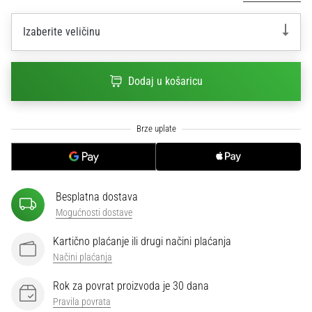
sa
službenim
Izaberite veličinu
dresovima
i
kopačkama
Dodaj u košaricu
Nike,
adidas
i
PUMA.
Budi
dio
svake
utakmice,
Besplatna dostava
gola…
Mogućnosti dostave
Kartično plaćanje ili drugi načini plaćanja
Prikaži
Načini plaćanja
sve
Rok za povrat proizvoda je 30 dana
članke
Pravila povrata