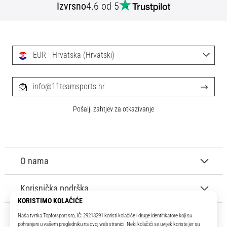
Izvrsno
4.6 od 5
EUR - Hrvatska (Hrvatski)
info@11teamsports.hr
Pošalji zahtjev za otkazivanje
O nama
Korisnička podrška