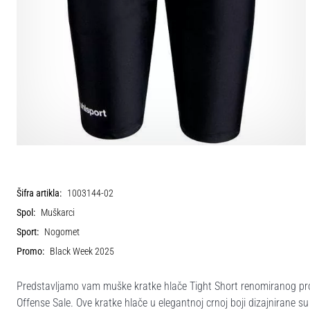
Šifra artikla:
1003144-02
Spol:
Muškarci
Sport:
Nogomet
Promo:
Black Week 2025
Predstavljamo vam muške kratke hlače Tight Short renomiranog proi
Offense Sale. Ove kratke hlače u elegantnoj crnoj boji dizajnirane su