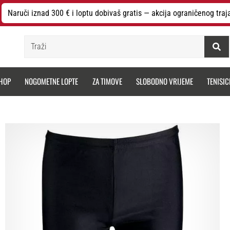
Naruči iznad 300 € i loptu dobivaš gratis — akcija ograničenog traj
Traži
HOP
NOGOMETNE LOPTE
ZA TIMOVE
SLOBODNO VRIJEME
TENISIC