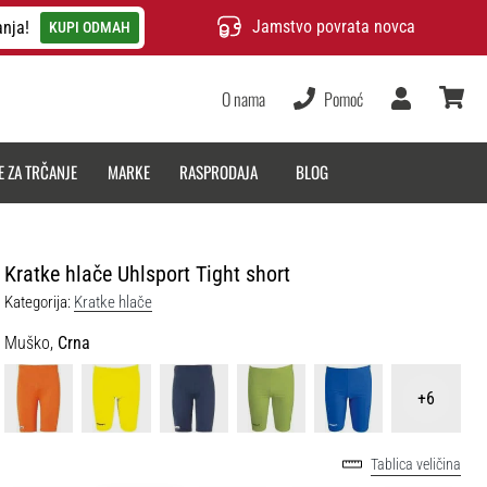
Jamstvo povrata novca
anja!
KUPI ODMAH
O nama
Pomoć
Korisnik
košarica
E ZA TRČANJE
MARKE
RASPRODAJA
BLOG
Kratke hlače Uhlsport Tight short
Kategorija:
Kratke hlače
Muško,
Crna
+6
Tablica veličina