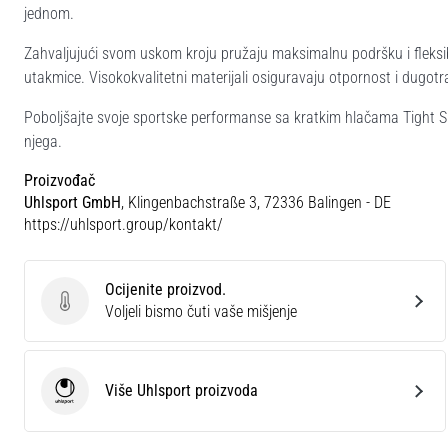
jednom.
Zahvaljujući svom uskom kroju pružaju maksimalnu podršku i fleksibil
utakmice. Visokokvalitetni materijali osiguravaju otpornost i dugotr
Poboljšajte svoje sportske performanse sa kratkim hlačama Tight Sh
njega.
Proizvođač
Uhlsport GmbH
, Klingenbachstraße 3, 72336 Balingen - DE
https://uhlsport.group/kontakt/
Ocijenite proizvod.
Ocijenite proizvod.
Voljeli bismo čuti vaše mišjenje
Više Uhlsport proizvoda
Uhlsport