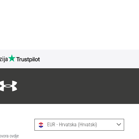
zija
EUR - Hrvatska (Hrvatski)
ovora ovdje