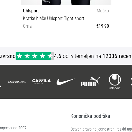
Uhlsport
Muško
Kratke hlače Uhlsport Tight short
Crna
€19,90
XS XL XXL 140
Izvrsno
4.6
od 5 temeljen na
12036 recen
Korisnička podrška
 nogomet od 2007
Ostvari pravo na jednostrani raskid ug