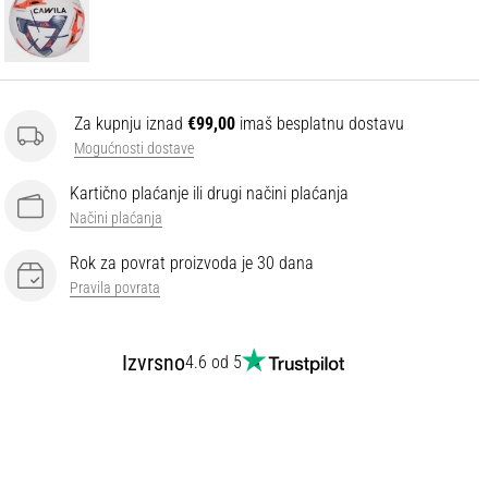
Za kupnju iznad
€99,00
imaš besplatnu dostavu
Mogućnosti dostave
Kartično plaćanje ili drugi načini plaćanja
Načini plaćanja
Rok za povrat proizvoda je 30 dana
Pravila povrata
Izvrsno
4.6 od 5