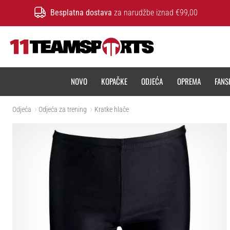
Besplatna dostava
za narudžbe iznad €99,00
11teamsports.hr
NOVO
KOPAČKE
ODJEĆA
OPREMA
FANS
Odjeća
Odjeća za trening
Kratke hlače