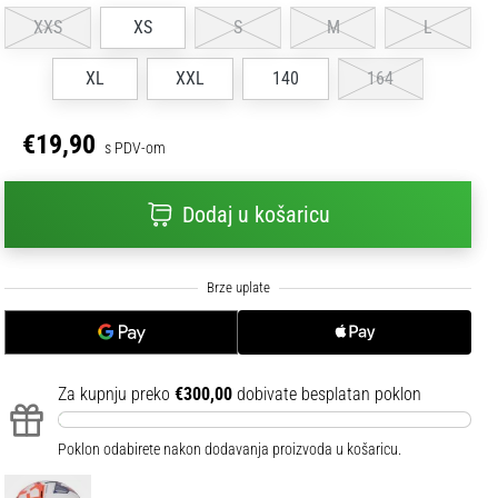
XXS
XS
S
M
L
XL
XXL
140
164
€19,90
s PDV-om
Dodaj u košaricu
Za kupnju preko
€300,00
dobivate besplatan poklon
Poklon odabirete nakon dodavanja proizvoda u košaricu.