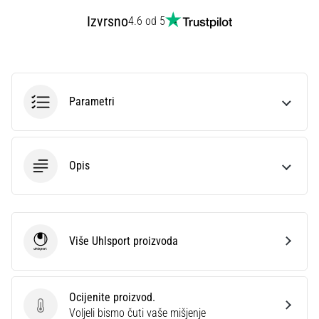
sa
Izvrsno
4.6 od 5
službenim
dresovima
i
kopačkama
Nike,
Parametri
adidas
i
PUMA.
Budi
Opis
dio
svake
utakmice,
gola…
Više Uhlsport proizvoda
Uhlsport
Prikaži
sve
članke
Ocijenite proizvod.
Ocijenite proizvod.
Voljeli bismo čuti vaše mišjenje