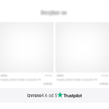
Izvrsno
4.6 od 5