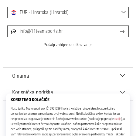
EUR - Hrvatska (Hrvatski)
info@11teamsports.hr
Pošalji zahtjev za otkazivanje
O nama
Korisnička podrška
11teamsports.hr
Tvoj smo pouzdani suigrač već više od 16 godina! Cijelo to vrijeme
donosimo ti najbolje i najnovije proizvode iz svijeta nogometa.