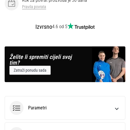
Rok za povrat proizvoda je 30 dana
Pravila povrata
Izvrsno
4.6 od 5
Želite li spremiti cijeli svoj
tim?
Zatraži ponudu sada
Parametri