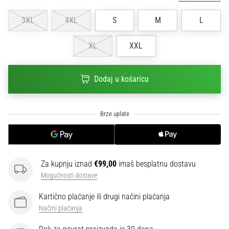
sa
službenim
3XL
4XL
S
M
L
dresovima
i
XL
XXL
kopačkama
Nike,
adidas
Dodaj u košaricu
i
PUMA.
Budi
dio
svake
utakmice,
gola…
Za kupnju iznad
€99,00
imaš besplatnu dostavu
Mogućnosti dostave
Prikaži
Kartično plaćanje ili drugi načini plaćanja
sve
Načini plaćanja
članke