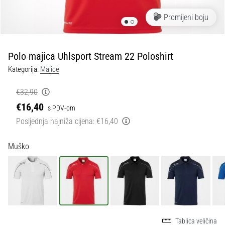
tisak
i
Promijeni boju
obradu
sportske
opreme
Polo majica Uhlsport Stream 22 Poloshirt
Kategorija:
Majice
1. 7. 2025
•
€32,90
1 min. čitanja
€16,40
s PDV-om
Play
Posljednja najniža cijena:
€16,40
for
More
Muško
Victories
Pripremi
se
za
ženski
EURO
2025
Tablica veličina