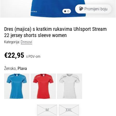
tisak
i
Promijeni boju
obradu
sportske
opreme
Dres (majica) s kratkim rukavima Uhlsport Stream
22 jersey shorts sleeve women
1. 7. 2025
Kategorija:
Dresovi
•
1 min. čitanja
€22,95
s PDV-om
Play
for
Žensko,
Plava
More
Victories
Pripremi
se
za
ženski
EURO
M
XXL
2025