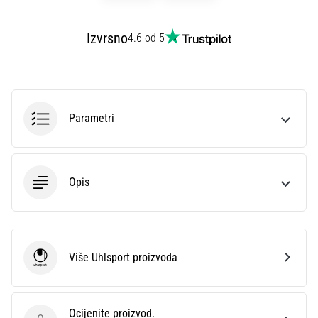
sa
službenim
Izvrsno
4.6 od 5
dresovima
i
kopačkama
Nike,
adidas
Parametri
i
PUMA.
Budi
dio
Opis
svake
utakmice,
gola…
Više Uhlsport proizvoda
Prikaži
Uhlsport
sve
članke
Ocijenite proizvod.