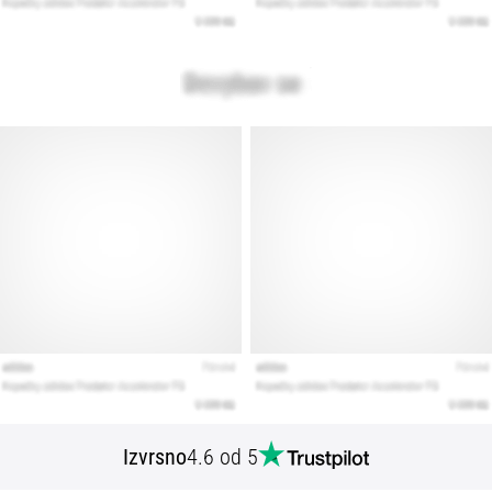
Izvrsno
4.6 od 5