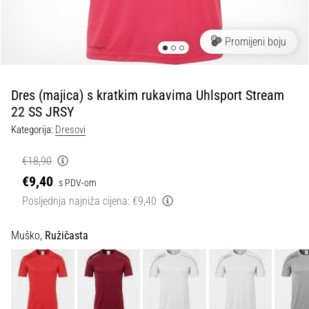
tisak
i
obradu
Promijeni boju
sportske
opreme
Dres (majica) s kratkim rukavima Uhlsport Stream
1. 7. 2025
22 SS JRSY
•
Kategorija:
Dresovi
1 min. čitanja
Play
€18,90
for
€9,40
s PDV-om
More
Posljednja najniža cijena:
€9,40
Victories
Pripremi
Muško,
Ružičasta
se
za
ženski
EURO
2025