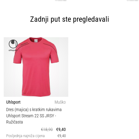
Zadnji put ste pregledavali
Uhlsport
Muško
Dres (majica) s kratkim rukavima
Uhlsport Stream 22 SS JRSY
-
Ružičasta
€18,90
€9,40
Posljednja najniža cijena
€9,40