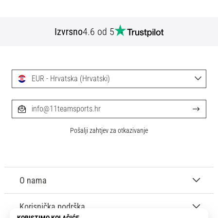
Izvrsno
4.6 od 5
EUR - Hrvatska (Hrvatski)
info@11teamsports.hr
Pošalji zahtjev za otkazivanje
O nama
Korisnička podrška