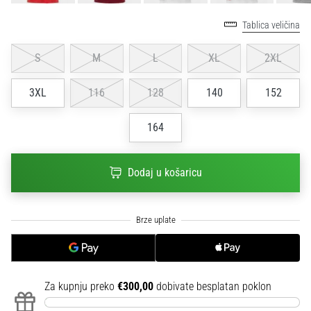
sa
službenim
Tablica veličina
dresovima
i
S
M
L
XL
2XL
kopačkama
Nike,
3XL
116
128
140
152
adidas
i
164
PUMA.
Budi
dio
Dodaj u košaricu
svake
utakmice,
gola…
Prikaži
sve
Za kupnju preko
€300,00
dobivate besplatan poklon
članke