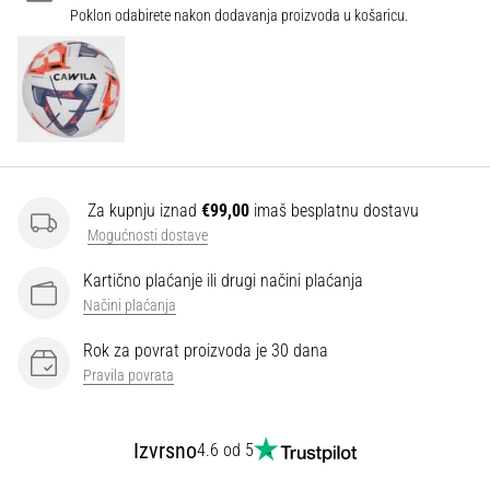
Poklon odabirete nakon dodavanja proizvoda u košaricu.
Za kupnju iznad
€99,00
imaš besplatnu dostavu
Mogućnosti dostave
Kartično plaćanje ili drugi načini plaćanja
Načini plaćanja
Rok za povrat proizvoda je 30 dana
Pravila povrata
Izvrsno
4.6 od 5