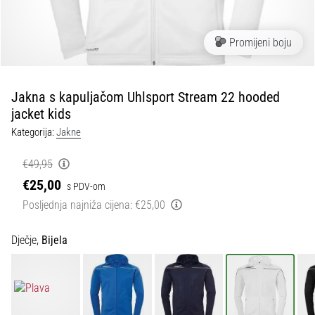
tisak
i
obradu
Promijeni boju
sportske
opreme
Jakna s kapuljačom Uhlsport Stream 22 hooded
1. 7. 2025
jacket kids
•
Kategorija:
Jakne
1 min. čitanja
Play
€49,95
for
€25,00
s PDV-om
More
Posljednja najniža cijena:
€25,00
Victories
Pripremi
Dječje,
Bijela
se
za
ženski
EURO
2025