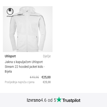
Uhlsport
Dječje
Jakna s kapuljačom Uhlsport
Stream 22 hooded jacket kids
-
Bijela
€49,95
€25,00
Posljednja najniža cijena
€25,00
Izvrsno
4.6 od 5