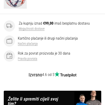
Za kupnju iznad
€99,00
imaš besplatnu dostavu
Mogućnosti dostave
Kartično plaćanje ili drugi načini plaćanja
Načini plaćanja
Rok za povrat proizvoda je 30 dana
Pravila povrata
Izvrsno
4.6 od 5
Želite li spremiti cijeli svoj
tim?