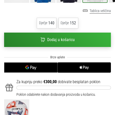
sa
službenim
Tablica veličina
dresovima
i
140
152
Dječje
Dječje
kopačkama
Nike,
adidas
Dodaj u košaricu
i
PUMA.
Budi
dio
svake
utakmice,
gola…
Za kupnju preko
€300,00
dobivate besplatan poklon
Prikaži
Poklon odabirete nakon dodavanja proizvoda u košaricu.
sve
članke