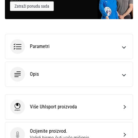
Zatraži ponudu sada
Parametri
Opis
Više Uhlsport proizvoda
Uhlsport
Ocijenite proizvod.
Ocijenite proizvod.
Voljeli bismo čuti vaše mišjenje