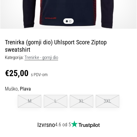
tisak
i
obradu
sportske
opreme
Trenirka (gornji dio) Uhlsport Score Ziptop
1. 7. 2025
sweatshirt
•
Kategorija:
Trenirke - gornji dio
1 min. čitanja
Play
€25,00
s PDV-om
for
More
Muško,
Plava
Victories
Pripremi
M
L
XL
3XL
se
za
ženski
Izvrsno
4.6 od 5
EURO
2025