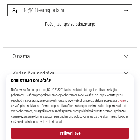
info@11teamsports.hr
Pošalji zahtjev za otkazivanje
O nama
Korisnička podrška
11teamsports.hr
Tvoj smo pouzdani suigrač već više od 16 godina! Cijelo to vrijeme
donosimo ti najbolje i najnovije proizvode iz svijeta nogometa.
Facebook
Instagram
YouTube