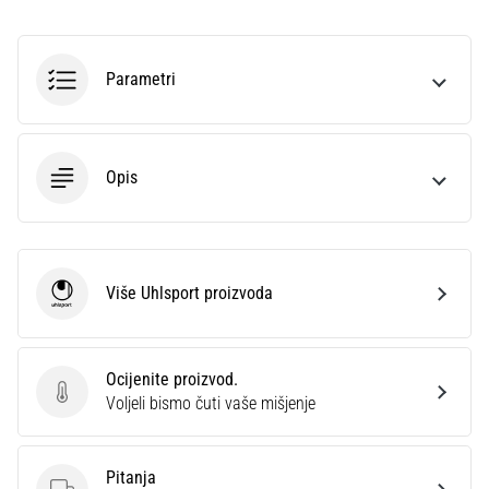
sa
službenim
dresovima
Parametri
i
kopačkama
Nike,
adidas
Opis
i
PUMA.
Budi
dio
svake
Više Uhlsport proizvoda
Uhlsport
utakmice,
gola…
Ocijenite proizvod.
Ocijenite proizvod.
Prikaži
Voljeli bismo čuti vaše mišjenje
sve
članke
Pitanja