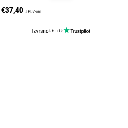
€37,40
s PDV-om
Izvrsno
4.6 od 5