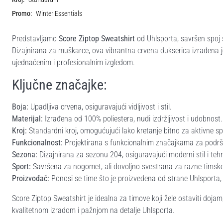
Promo:
Winter Essentials
Predstavljamo
Score Ziptop Sweatshirt
od Uhlsporta, savršen spoj s
Dizajnirana za muškarce, ova vibrantna crvena dukserica izrađena je
ujednačenim i profesionalnim izgledom.
Ključne značajke:
Boja:
Upadljiva crvena, osiguravajući vidljivost i stil.
Materijal:
Izrađena od 100% poliestera, nudi izdržljivost i udobnost.
Kroj:
Standardni kroj, omogućujući lako kretanje bitno za aktivne sp
Funkcionalnost:
Projektirana s funkcionalnim značajkama za podr
Sezona:
Dizajnirana za sezonu 204, osiguravajući moderni stil i tehn
Sport:
Savršena za nogomet, ali dovoljno svestrana za razne timske
Proizvođač:
Ponosi se time što je proizvedena od strane Uhlsporta,
Score Ziptop Sweatshirt je idealna za timove koji žele ostaviti doja
kvalitetnom izradom i pažnjom na detalje Uhlsporta.