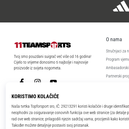
O nama
Stručnjaci za
11teamsports.hr
Tvoj smo pouzdani suigrač već više od 16 godina!
Program vjerno
Cijelo to vrijeme donosimo ti najbolje i najnovije
Ambasadorski
proizvode iz svijeta nogometa.
Partnerski pr
Facebook
Instagram
YouTube
Poslovi i karije
Postavke kola
Uvjeti i odredb