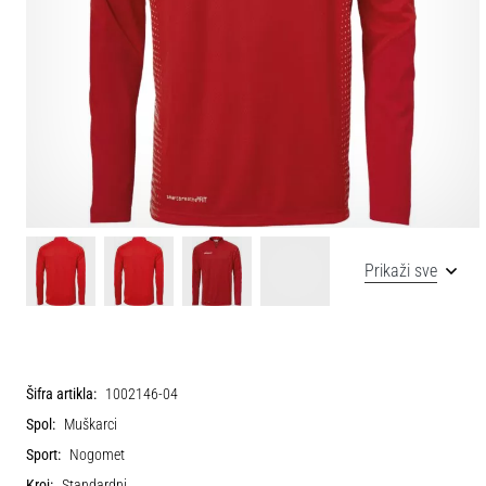
Prikaži sve
Šifra artikla:
1002146-04
Spol:
Muškarci
Sport:
Nogomet
Kroj:
Standardni