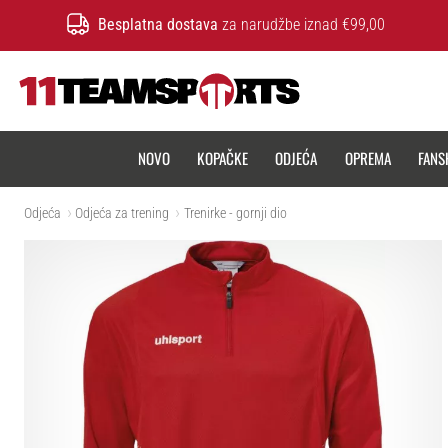
Besplatna dostava
za narudžbe iznad €99,00
11teamsports.hr
NOVO
KOPAČKE
ODJEĆA
OPREMA
FANS
Odjeća
Odjeća za trening
Trenirke - gornji dio