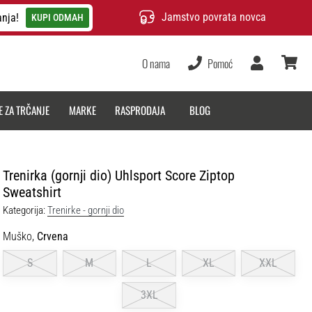
Jamstvo povrata novca
anja!
KUPI ODMAH
O nama
Pomoć
Korisnik
košarica
E ZA TRČANJE
MARKE
RASPRODAJA
BLOG
Trenirka (gornji dio) Uhlsport Score Ziptop
Sweatshirt
Kategorija:
Trenirke - gornji dio
Muško,
Crvena
S
M
L
XL
XXL
3XL