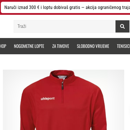
Naruči iznad 300 € i loptu dobivaš gratis — akcija ograničenog traj
Traži
HOP
NOGOMETNE LOPTE
ZA TIMOVE
SLOBODNO VRIJEME
TENISIC