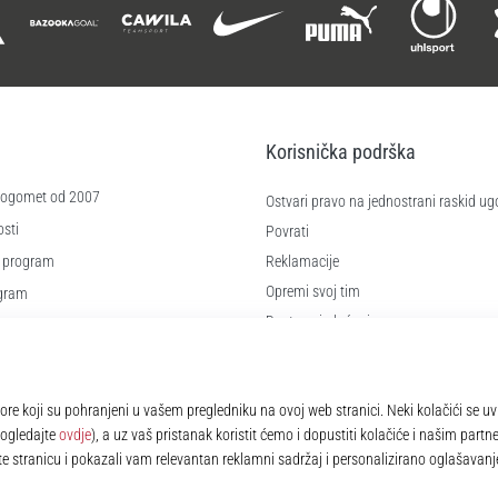
Korisnička podrška
 nogomet od 2007
Ostvari pravo na jednostrani raskid ug
sti
Povrati
 program
Reklamacije
Opremi svoj tim
ogram
Dostava i plaćanje
re
Pronađi pravu veličinu
čića
Kontakt
e
Najčešća pitanja
Pravila o zaštiti osobnih podataka