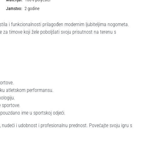
Jamstvo:
2 godine
tila i funkcionalnosti prilagođen modernim ljubiteljima nogometa.
 za timove koji žele poboljšati svoju prisutnost na terenu s
ortove.
šku atletskom performansu.
ologiju.
 sportove.
 pouzdano ime u sportskoj odjeći.
m, nudeći i udobnost i profesionalnu prednost. Povećajte svoju igru s