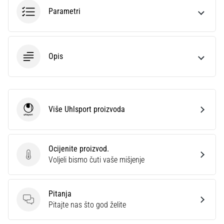
sa
Parametri
službenim
dresovima
i
kopačkama
Opis
Nike,
adidas
i
PUMA.
Budi
Više Uhlsport proizvoda
Uhlsport
dio
svake
utakmice,
Ocijenite proizvod.
gola…
Ocijenite proizvod.
Voljeli bismo čuti vaše mišjenje
Prikaži
Pitanja
sve
Pitanja
Pitajte nas što god želite
članke