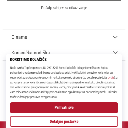
Pošalji zahtjev za otkazivanje
O nama
Korisnička podrška
11teamsports.hr
Tvoj smo pouzdani suigrač već više od 16 godina! Cijelo to vrijeme
donosimo ti najbolje i najnovije proizvode iz svijeta nogometa.
Facebook
Instagram
YouTube