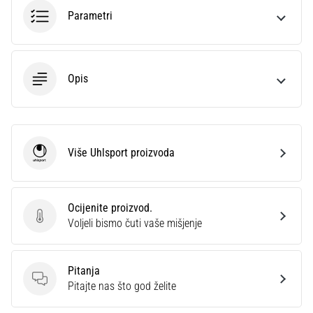
sa
Parametri
službenim
dresovima
i
kopačkama
Opis
Nike,
adidas
i
PUMA.
Budi
Više Uhlsport proizvoda
Uhlsport
dio
svake
utakmice,
Ocijenite proizvod.
gola…
Ocijenite proizvod.
Voljeli bismo čuti vaše mišjenje
Prikaži
Pitanja
sve
Pitanja
Pitajte nas što god želite
članke