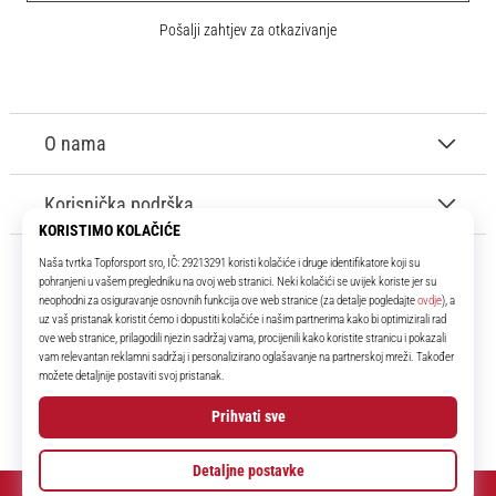
Pošalji zahtjev za otkazivanje
O nama
Korisnička podrška
11teamsports.hr
Tvoj smo pouzdani suigrač već više od 16 godina! Cijelo to vrijeme
donosimo ti najbolje i najnovije proizvode iz svijeta nogometa.
Facebook
Instagram
YouTube