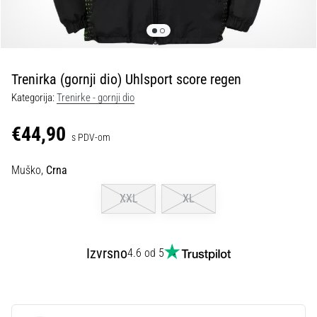
tisak
i
obradu
sportske
opreme
Trenirka (gornji dio) Uhlsport score regen
Kategorija:
Trenirke - gornji dio
1. 7. 2025
•
€44,90
s PDV-om
1 min. čitanja
Play
Muško,
Crna
for
More
XXL
XL
Victories
Pripremi
se
Izvrsno
4.6 od 5
za
ženski
EURO
2025