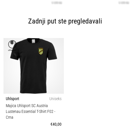
Zadnji put ste pregledavali
Uhlsport
Uniseks
Majica Uhlsport SC Austria
Lustenau Essential T-Shirt F02
-
Crna
€40,00