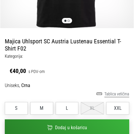
tisak
i
obradu
sportske
opreme
Majica Uhlsport SC Austria Lustenau Essential T-
1. 7. 2025
Shirt F02
•
Kategorija:
1 min. čitanja
Play
€40,00
s PDV-om
for
More
Uniseks,
Crna
Victories
Tablica veličina
Pripremi
se
S
M
L
XL
XXL
za
ženski
EURO
Dodaj u košaricu
2025