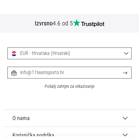
Izvrsno
4.6 od 5
EUR - Hrvatska (Hrvatski)
info@11teamsports.hr
Pošalji zahtjev za otkazivanje
O nama
Korisnička podrška