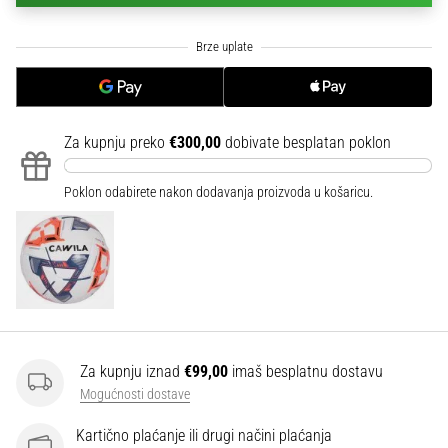
sa
službenim
dresovima
i
kopačkama
Nike,
Za kupnju preko
€300,00
dobivate besplatan poklon
adidas
i
PUMA.
Poklon odabirete nakon dodavanja proizvoda u košaricu.
Budi
dio
svake
utakmice,
gola…
Prikaži
Za kupnju iznad
€99,00
imaš besplatnu dostavu
sve
Mogućnosti dostave
članke
Kartično plaćanje ili drugi načini plaćanja