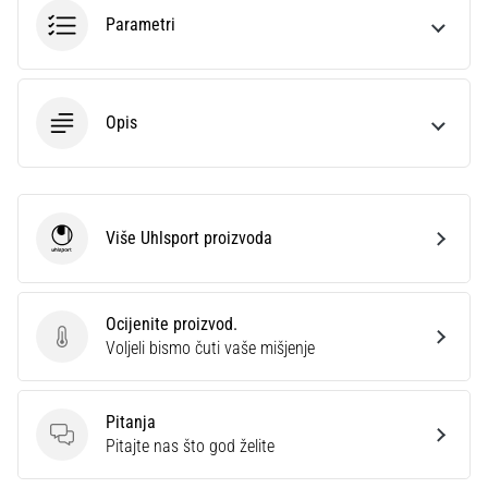
sa
Parametri
službenim
dresovima
i
kopačkama
Opis
Nike,
adidas
i
PUMA.
Budi
Više Uhlsport proizvoda
Uhlsport
dio
svake
utakmice,
Ocijenite proizvod.
gola…
Ocijenite proizvod.
Voljeli bismo čuti vaše mišjenje
Prikaži
Pitanja
sve
Pitanja
Pitajte nas što god želite
članke