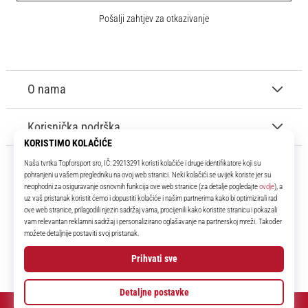
Pošalji zahtjev za otkazivanje
O nama
Korisnička podrška
11teamsports.hr
Tvoj smo pouzdani suigrač već više od 16 godina! Cijelo to vrijeme
donosimo ti najbolje i najnovije proizvode iz svijeta nogometa.
Facebook
Instagram
YouTube