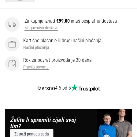
Za kupnju iznad
€99,00
imaš besplatnu dostavu
Mogućnosti dostave
Kartično plaćanje ili drugi načini plaćanja
Načini plaćanja
Rok za povrat proizvoda je 30 dana
Pravila povrata
Izvrsno
4.6 od 5
Želite li spremiti cijeli svoj
tim?
Zatraži ponudu sada