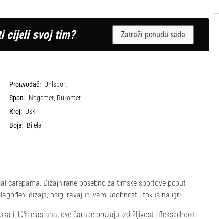
i cijeli svoj tim?
Zatraži ponudu sada
Proizvođač:
Uhlsport
Sport:
Nogomet, Rukomet
Kroj:
Uski
Boja:
Bijela
tial čarapama. Dizajnirane posebno za timske sportove poput
agođeni dizajn, osiguravajući vam udobnost i fokus na igri.
 i 10% elastana, ove čarape pružaju izdržljivost i fleksibilnost,