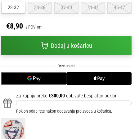
28-32
33-36
37-40
41-44
45-47
€8,90
s PDV-om
Dodaj u košaricu
Za kupnju preko
€300,00
dobivate besplatan poklon
Poklon odabirete nakon dodavanja proizvoda u košaricu.