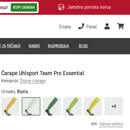
Jamstvo povrata novca
anja!
KUPI ODMAH
O nama
Pomoć
Korisnik
košarica
E ZA TRČANJE
MARKE
RASPRODAJA
BLOG
Čarape Uhlsport Team Pro Essential
Kategorija:
Štucne i čarape
Uniseks,
Bijela
+4
Tablica veličina