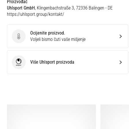
Proizvođač
Uhlsport GmbH
, Klingenbachstraße 3, 72336 Balingen - DE
https://uhlsport.group/kontakt/
Ocijenite proizvod.
Ocijenite proizvod.
Voljeli bismo čuti vaše mišjenje
Više Uhlsport proizvoda
Uhlsport