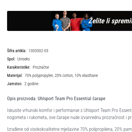
Želite li spremit
Šifra artikla:
1003302-03
Spol:
Uniseks
Karakteristike:
Prozračne
Materijal:
70% polypropylen, 20% cotton, 10% elasthane
Jamstvo:
2 godine
Opis proizvoda: Uhlsport Team Pro Essential čarape
Iskusite vrhunski komfor i performanse s Uhlsport Team Pro Essen
nogometa i rukometa, ove čarape nude izvanrednu prozračnost i pril
Izrađene od visokokvalitetne mješavine 70% polipropilena, 20% pamuka