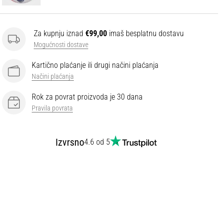
Za kupnju iznad
€99,00
imaš besplatnu dostavu
Mogućnosti dostave
Kartično plaćanje ili drugi načini plaćanja
Načini plaćanja
Rok za povrat proizvoda je 30 dana
Pravila povrata
Izvrsno
4.6 od 5