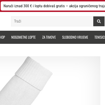
Naruči iznad 300 € i loptu dobivaš gratis — akcija ograničenog traj
Traži
HOP
NOGOMETNE LOPTE
ZA TIMOVE
SLOBODNO VRIJEME
TENISIC