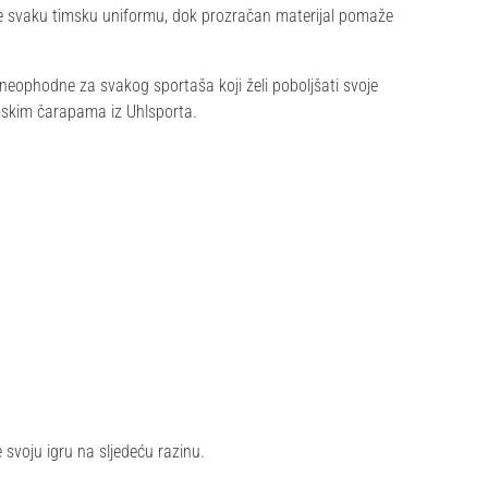
je svaku timsku uniformu, dok prozračan materijal pomaže
neophodne za svakog sportaša koji želi poboljšati svoje
imskim čarapama iz Uhlsporta.
svoju igru na sljedeću razinu.