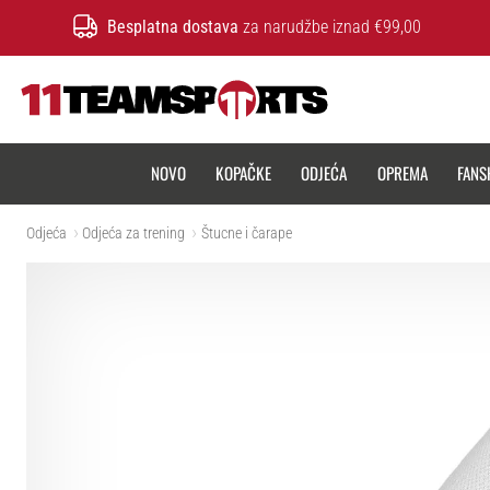
Besplatna dostava
za narudžbe iznad €99,00
11teamsports.hr
NOVO
KOPAČKE
ODJEĆA
OPREMA
FANS
Odjeća
Odjeća za trening
Štucne i čarape