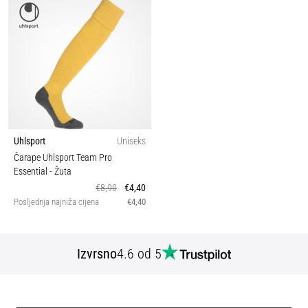
Uhlsport
Uniseks
Čarape Uhlsport Team Pro
Essential
- Žuta
€8,90
€4,40
Posljednja najniža cijena
€4,40
Izvrsno
4.6 od 5