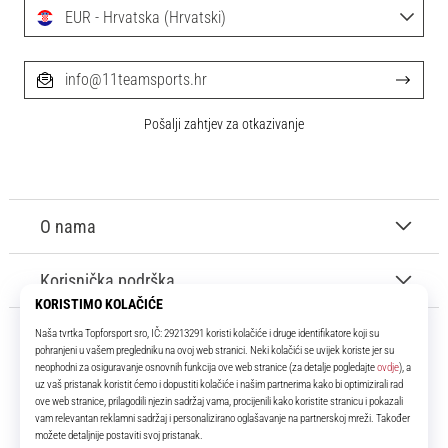
EUR - Hrvatska (Hrvatski)
info@11teamsports.hr
Pošalji zahtjev za otkazivanje
O nama
Korisnička podrška
11teamsports.hr
Tvoj smo pouzdani suigrač već više od 16 godina! Cijelo to vrijeme
donosimo ti najbolje i najnovije proizvode iz svijeta nogometa.