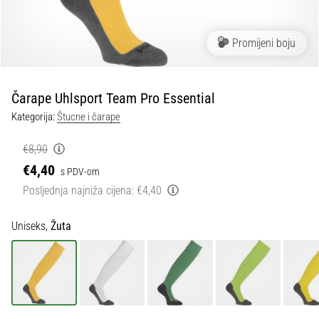
tisak
i
obradu
Promijeni boju
sportske
opreme
Čarape Uhlsport Team Pro Essential
1. 7. 2025
Kategorija:
Štucne i čarape
•
1 min. čitanja
€8,90
Play
€4,40
s PDV-om
for
Posljednja najniža cijena:
€4,40
More
Victories
Uniseks,
Žuta
Pripremi
se
za
ženski
EURO
2025