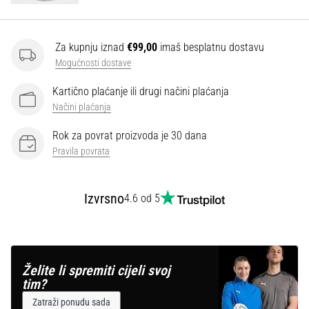
Za kupnju iznad
€99,00
imaš besplatnu dostavu
Mogućnosti dostave
Kartično plaćanje ili drugi načini plaćanja
Načini plaćanja
Rok za povrat proizvoda je 30 dana
Pravila povrata
Izvrsno
4.6 od 5
Želite li spremiti cijeli svoj
tim?
Zatraži ponudu sada