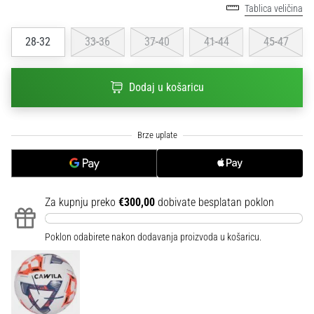
Tablica veličina
sa
službenim
dresovima
28-32
33-36
37-40
41-44
45-47
i
kopačkama
Dodaj u košaricu
Nike,
adidas
i
PUMA.
Budi
dio
svake
utakmice,
Za kupnju preko
€300,00
dobivate besplatan poklon
gola…
Poklon odabirete nakon dodavanja proizvoda u košaricu.
Prikaži
sve
članke