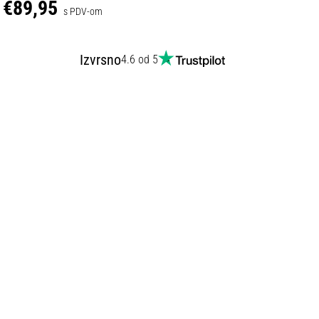
€89,95
s PDV-om
Izvrsno
4.6 od 5