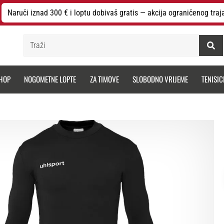
Naruči iznad 300 € i loptu dobivaš gratis — akcija ograničenog traj
Traži
HOP
NOGOMETNE LOPTE
ZA TIMOVE
SLOBODNO VRIJEME
TENISIC