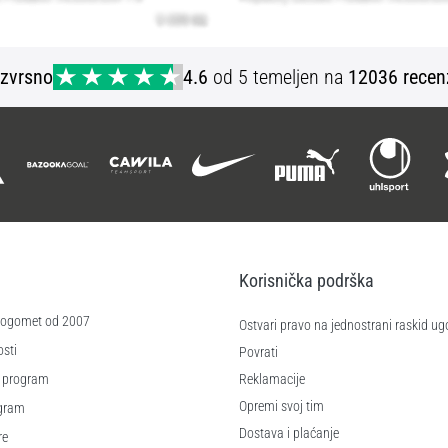
Izvrsno
4.6
od 5 temeljen na
12036 recen
Korisnička podrška
 nogomet od 2007
Ostvari pravo na jednostrani raskid ug
sti
Povrati
 program
Reklamacije
Opremi svoj tim
ogram
Dostava i plaćanje
re