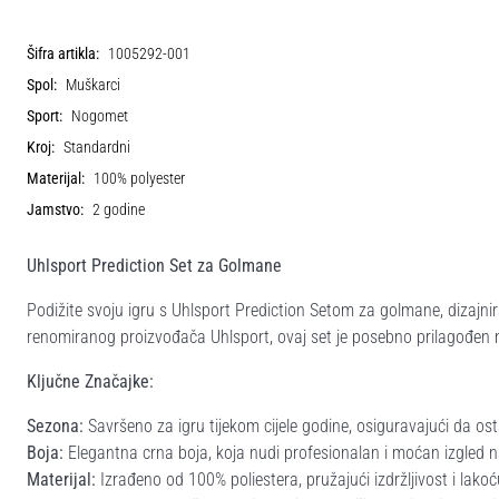
Šifra artikla:
1005292-001
Spol:
Muškarci
Sport:
Nogomet
Kroj:
Standardni
Materijal:
100% polyester
Jamstvo:
2 godine
Uhlsport Prediction Set za Golmane
Podižite svoju igru s Uhlsport Prediction Setom za golmane, dizajni
renomiranog proizvođača Uhlsport, ovaj set je posebno prilagođen 
Ključne Značajke:
Sezona:
Savršeno za igru tijekom cijele godine, osiguravajući da os
Boja:
Elegantna crna boja, koja nudi profesionalan i moćan izgled n
Materijal:
Izrađeno od 100% poliestera, pružajući izdržljivost i lako