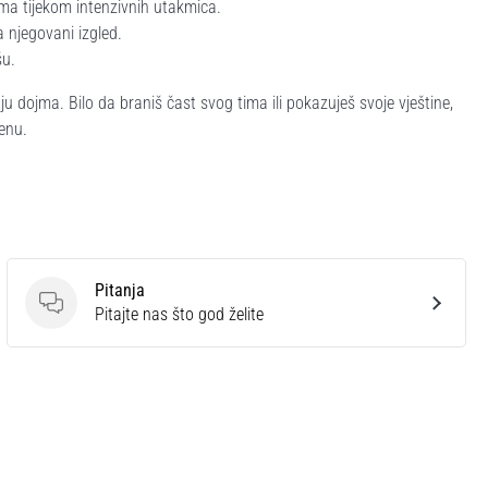
ma tijekom intenzivnih utakmica.
 njegovani izgled.
šu.
u dojma. Bilo da braniš čast svog tima ili pokazuješ svoje vještine,
renu.
Pitanja
Pitanja
Pitajte nas što god želite