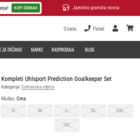
Jamstvo povrata novca
anja!
KUPI ODMAH
O nama
Pomoć
Korisnik
košarica
E ZA TRČANJE
MARKE
RASPRODAJA
BLOG
Kompleti Uhlsport Prediction Goalkeeper Set
Kategorija:
Golmanska odjeća
Muško,
Crna
S
M
L
XL
XXL
3XL