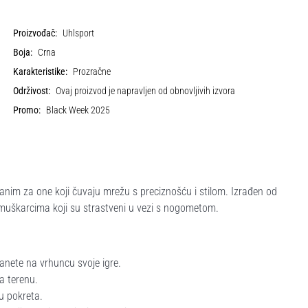
Proizvođač:
Uhlsport
Boja:
Crna
Karakteristike:
Prozračne
Održivost:
Ovaj proizvod je napravljen od obnovljivih izvora
Promo:
Black Week 2025
ranim za one koji čuvaju mrežu s preciznošću i stilom. Izrađen od
muškarcima koji su strastveni u vezi s nogometom.
tanete na vrhuncu svoje igre.
a terenu.
ću pokreta.