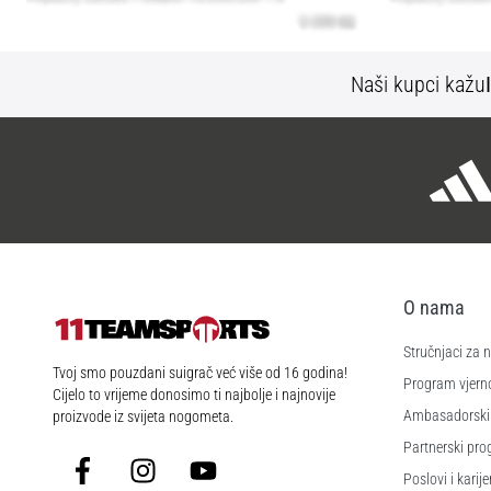
Naši kupci kažu
O nama
Stručnjaci za
11teamsports.hr
Tvoj smo pouzdani suigrač već više od 16 godina!
Program vjerno
Cijelo to vrijeme donosimo ti najbolje i najnovije
Ambasadorski
proizvode iz svijeta nogometa.
Partnerski pr
Facebook
Instagram
YouTube
Poslovi i karije