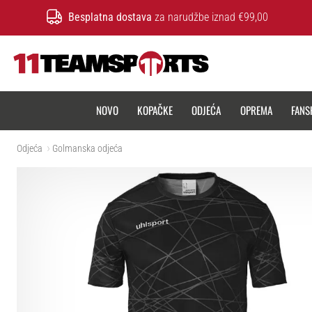
Besplatna dostava
za narudžbe iznad €99,00
11teamsports.hr
NOVO
KOPAČKE
ODJEĆA
OPREMA
FANS
Odjeća
Golmanska odjeća