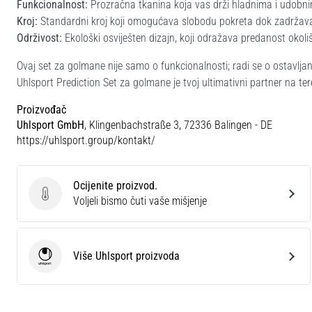
Funkcionalnost:
Prozračna tkanina koja vas drži hladnima i udobni
Kroj:
Standardni kroj koji omogućava slobodu pokreta dok zadržava
Održivost:
Ekološki osviješten dizajn, koji odražava predanost okoli
Ovaj set za golmane nije samo o funkcionalnosti; radi se o ostavljanj
Uhlsport Prediction Set za golmane je tvoj ultimativni partner na te
Proizvođač
Uhlsport GmbH
, Klingenbachstraße 3, 72336 Balingen - DE
https://uhlsport.group/kontakt/
Ocijenite proizvod.
Ocijenite proizvod.
Voljeli bismo čuti vaše mišjenje
Više Uhlsport proizvoda
Uhlsport