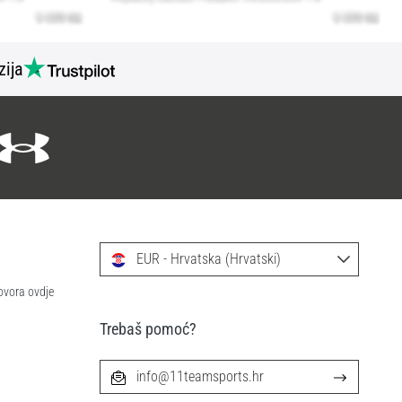
zija
EUR - Hrvatska (Hrvatski)
ovora ovdje
Trebaš pomoć?
info@11teamsports.hr