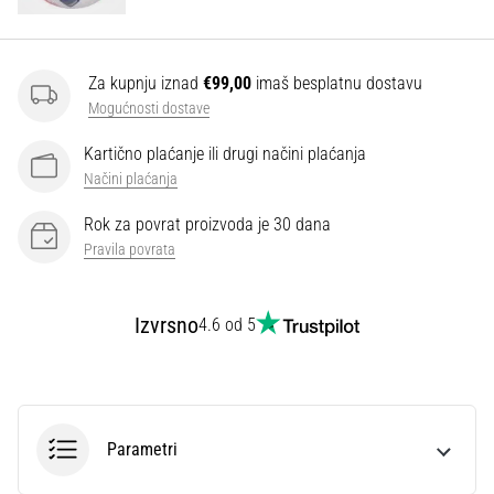
Za kupnju iznad
€99,00
imaš besplatnu dostavu
Mogućnosti dostave
Kartično plaćanje ili drugi načini plaćanja
Načini plaćanja
Rok za povrat proizvoda je 30 dana
Pravila povrata
Izvrsno
4.6 od 5
Parametri