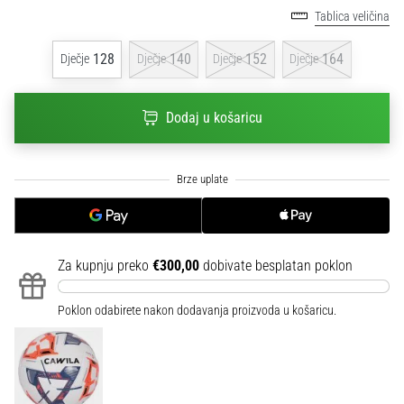
sa
Tablica veličina
službenim
dresovima
128
140
152
164
Dječje
Dječje
Dječje
Dječje
i
kopačkama
Nike,
Dodaj u košaricu
adidas
i
PUMA.
Budi
dio
svake
utakmice,
Za kupnju preko
€300,00
dobivate besplatan poklon
gola…
Poklon odabirete nakon dodavanja proizvoda u košaricu.
Prikaži
sve
članke