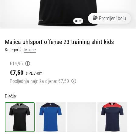
tisak
i
obradu
Promijeni boju
sportske
opreme
Majica uhlsport offense 23 training shirt kids
1. 7. 2025
Kategorija:
Majice
•
1 min. čitanja
€14,95
Play
€7,50
s PDV-om
for
Posljednja najniža cijena:
€7,50
More
Victories
Dječje
Pripremi
se
za
ženski
EURO
2025