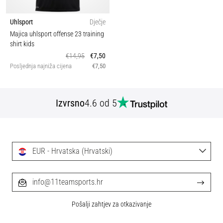
Uhlsport
Dječje
Majica uhlsport offense 23 training
shirt kids
€14,95
€7,50
Posljednja najniža cijena
€7,50
Izvrsno
4.6 od 5
EUR - Hrvatska (Hrvatski)
info@11teamsports.hr
Pošalji zahtjev za otkazivanje