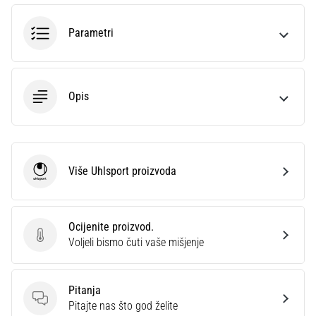
sa
službenim
Parametri
dresovima
i
kopačkama
Nike,
Opis
adidas
i
PUMA.
Budi
dio
Više Uhlsport proizvoda
Uhlsport
svake
utakmice,
gola…
Ocijenite proizvod.
Ocijenite proizvod.
Voljeli bismo čuti vaše mišjenje
Prikaži
sve
Pitanja
članke
Pitanja
Pitajte nas što god želite