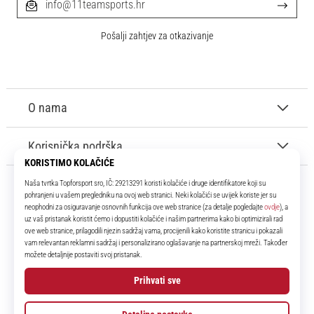
info@11teamsports.hr
Pošalji zahtjev za otkazivanje
O nama
Korisnička podrška
11teamsports.hr
Tvoj smo pouzdani suigrač već više od 16 godina! Cijelo to vrijeme
donosimo ti najbolje i najnovije proizvode iz svijeta nogometa.
Facebook
Instagram
YouTube