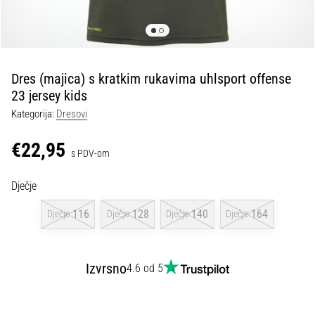
tisak
i
obradu
sportske
opreme
Dres (majica) s kratkim rukavima uhlsport offense
23 jersey kids
1. 7. 2025
Kategorija:
Dresovi
•
1 min. čitanja
€22,95
s PDV-om
Play
for
Dječje
More
Victories
116
128
140
164
Dječje
Dječje
Dječje
Dječje
Pripremi
se
za
Izvrsno
4.6 od 5
ženski
EURO
2025