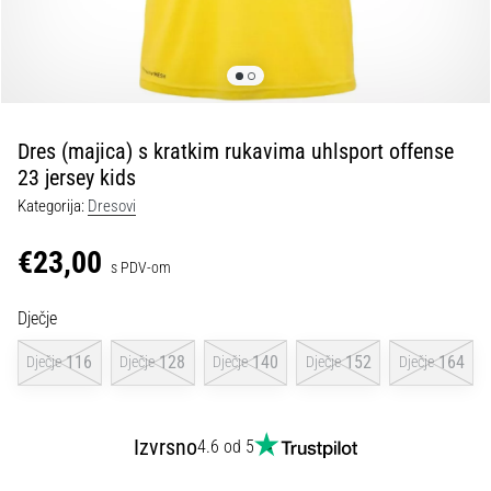
tisak
i
obradu
sportske
opreme
Dres (majica) s kratkim rukavima uhlsport offense
1. 7. 2025
23 jersey kids
•
Kategorija:
Dresovi
1 min. čitanja
Play
€23,00
s PDV-om
for
More
Dječje
Victories
Pripremi
116
128
140
152
164
Dječje
Dječje
Dječje
Dječje
Dječje
se
za
ženski
Izvrsno
4.6 od 5
EURO
2025