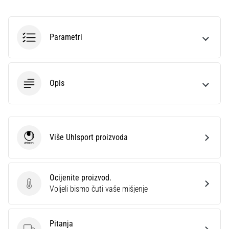
sa
službenim
dresovima
Parametri
i
kopačkama
Nike,
adidas
Opis
i
PUMA.
Budi
dio
svake
Više Uhlsport proizvoda
Uhlsport
utakmice,
gola…
Ocijenite proizvod.
Ocijenite proizvod.
Prikaži
Voljeli bismo čuti vaše mišjenje
sve
članke
Pitanja