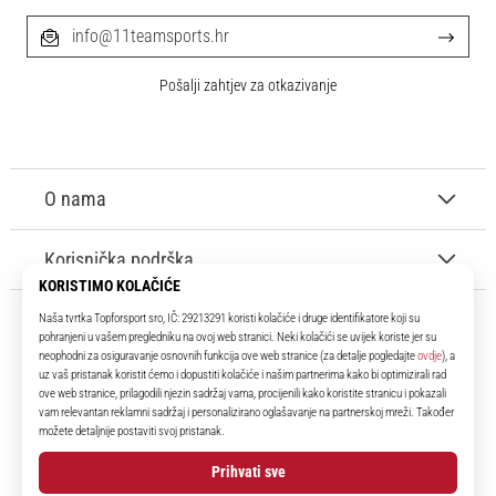
info@11teamsports.hr
Pošalji zahtjev za otkazivanje
O nama
Korisnička podrška
11teamsports.hr
Tvoj smo pouzdani suigrač već više od 16 godina! Cijelo to vrijeme
donosimo ti najbolje i najnovije proizvode iz svijeta nogometa.
Facebook
Instagram
YouTube