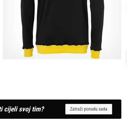
i cijeli svoj tim?
Zatraži ponudu sada