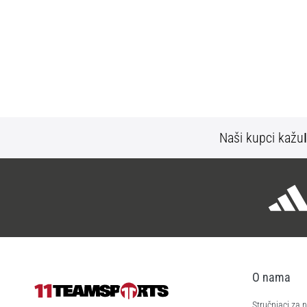
Naši kupci kažu
O nama
Stručnjaci za