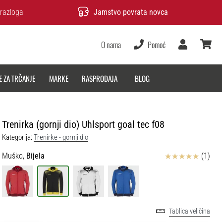
razloga
Jamstvo povrata novca
O nama
Pomoć
Korisnik
košarica
E ZA TRČANJE
MARKE
RASPRODAJA
BLOG
Trenirka (gornji dio) Uhlsport goal tec f08
Kategorija:
Trenirke - gornji dio
Ocjena proizvoda
Muško,
Bijela
(1)
Tablica veličina