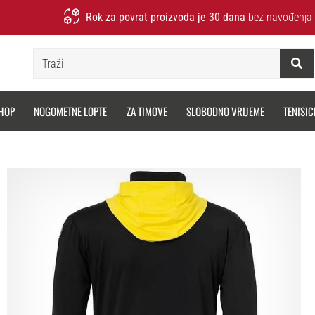
Rok za povrat proizvoda je 30 dana
bez navođenja 
Traži
HOP
NOGOMETNE LOPTE
ZA TIMOVE
SLOBODNO VRIJEME
TENISIC