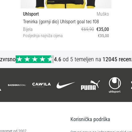
Uhlsport
Muško
Trenirka (gornji dio) Uhlsport goal tec f08
Bijela
€69,90
€35,00
Posljednja najniža cijena
€35,00
S
Izvrsno
4.6
od 5 temeljen na
12045 recen
Korisnička podrška
 nogomet od 2007