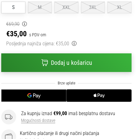
S
M
XXL
3XL
XL
€69,90
€35,00
s PDV-om
Posljednja najniža cijena:
€35,00
Dodaj u košaricu
Za kupnju iznad
€99,00
imaš besplatnu dostavu
Mogućnosti dostave
Kartično plaćanje ili drugi načini plaćanja