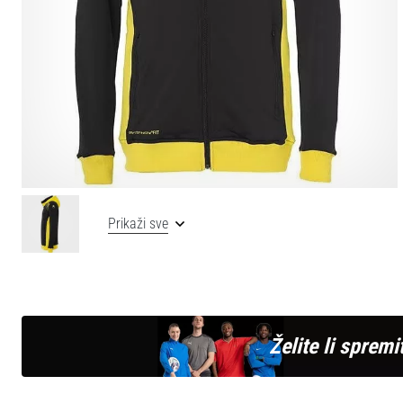
Prikaži sve
Želite li spremit