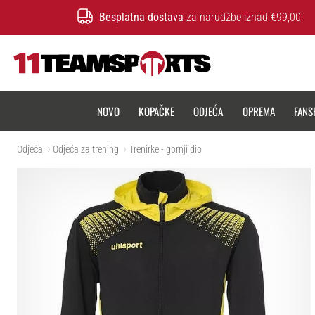
Besplatna dostava
za narudžbe iznad €99,00
11teamsports.hr
NOVO
KOPAČKE
ODJEĆA
OPREMA
FANS
Odjeća
Odjeća za trening
Trenirke - gornji dio