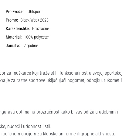
Proizvođač:
Uhlsport
Promo:
Black Week 2025
Karakteristike:
Prozračne
Materijal:
100% polyester
Jamstvo:
2 godine
 za muškarce koji traže stil i funkcionalnost u svojoj sportskoj
ena je za razne sportove uključujući nogomet, odbojku, rukomet i
sigurava optimalnu prozračnost kako bi vas održala udobnim i
ke, nudeći i udobnost i stil.
i odličnom opcijom za klupske uniforme ili grupne aktivnosti.