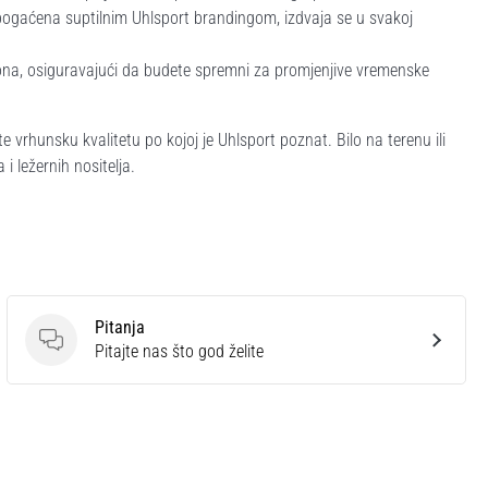
bogaćena suptilnim Uhlsport brandingom, izdvaja se u svakoj
zona, osiguravajući da budete spremni za promjenjive vremenske
e vrhunsku kvalitetu po kojoj je Uhlsport poznat. Bilo na terenu ili
i ležernih nositelja.
Pitanja
Pitanja
Pitajte nas što god želite