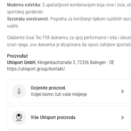
Moderna estetika:
S upečatljivom kombinacijom boja crne i žute, o
sportskoj garderobi.
Sezonska svestranost:
Pogodna za korištenje tijekom različitih se
uvjete.
Odaberite Goal Tec F08 duksericu za spoj performansi i stila i iskusit
izvan njega, ova dukserica je dizajnirana da ispuni zahtjeve sportaša 
Proizvođač
Uhlsport GmbH
, Klingenbachstraße 3, 72336 Balingen - DE
https://uhlsport.group/kontakt/
Ocijenite proizvod.
Ocijenite proizvod.
Voljeli bismo čuti vaše mišjenje
Više Uhlsport proizvoda
Uhlsport