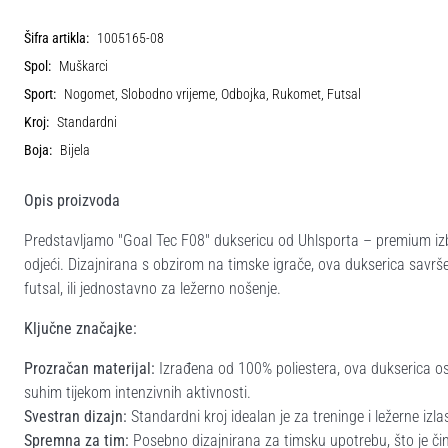
Šifra artikla:
1005165-08
Spol:
Muškarci
Sport:
Nogomet, Slobodno vrijeme, Odbojka, Rukomet, Futsal
Kroj:
Standardni
Boja:
Bijela
Opis proizvoda
Predstavljamo "Goal Tec F08" duksericu od Uhlsporta – premium izbor
odjeći. Dizajnirana s obzirom na timske igrače, ova dukserica savrš
futsal, ili jednostavno za ležerno nošenje.
Ključne značajke:
Prozračan materijal:
Izrađena od 100% poliestera, ova dukserica o
suhim tijekom intenzivnih aktivnosti.
Svestran dizajn:
Standardni kroj idealan je za treninge i ležerne izlas
Spremna za tim:
Posebno dizajnirana za timsku upotrebu, što je čin