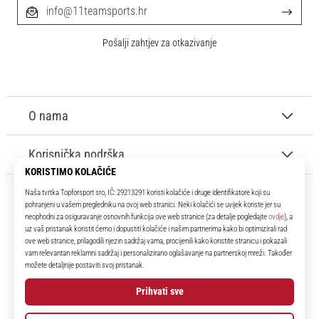
info@11teamsports.hr
Pošalji zahtjev za otkazivanje
O nama
Korisnička podrška
11teamsports.hr
Tvoj smo pouzdani suigrač već više od 16 godina! Cijelo to vrijeme
donosimo ti najbolje i najnovije proizvode iz svijeta nogometa.
Facebook
Instagram
YouTube