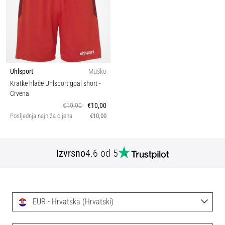
Uhlsport
Muško
Kratke hlače Uhlsport goal short
-
Crvena
€19,90
€10,00
Posljednja najniža cijena
€10,00
Izvrsno
4.6 od 5
EUR - Hrvatska (Hrvatski)