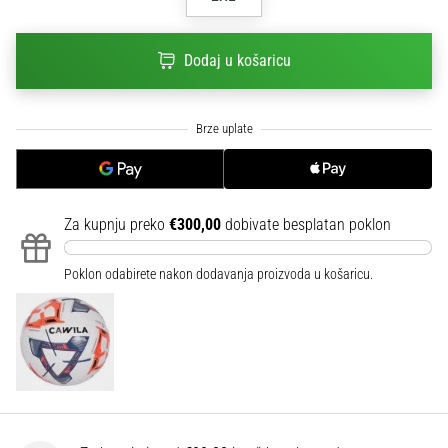
sa
službenim
dresovima
Dodaj u košaricu
i
kopačkama
Nike,
adidas
i
PUMA.
Budi
Za kupnju preko
€300,00
dobivate besplatan poklon
dio
svake
Poklon odabirete nakon dodavanja proizvoda u košaricu.
utakmice,
gola…
Prikaži
sve
članke