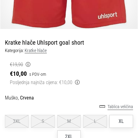
tisak
i
obradu
sportske
opreme
Kratke hlače Uhlsport goal short
1. 7. 2025
Kategorija:
Kratke hlače
•
1 min. čitanja
€19,90
Play
€10,00
s PDV-om
for
Posljednja najniža cijena:
€10,00
More
Victories
Muško,
Crvena
Pripremi
Tablica veličina
se
za
3XL
S
M
L
XL
ženski
EURO
2025
2XL