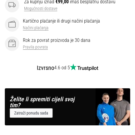
Za kupnju iznad
€99,00
imaš besplatnu dostavu
Mogućnosti dostave
Kartično plaćanje ili drugi načini plaćanja
Načini plaćanja
Rok za povrat proizvoda je 30 dana
Pravila povrata
Izvrsno
4.6 od 5
Želite li spremiti cijeli svoj
tim?
Zatraži ponudu sada