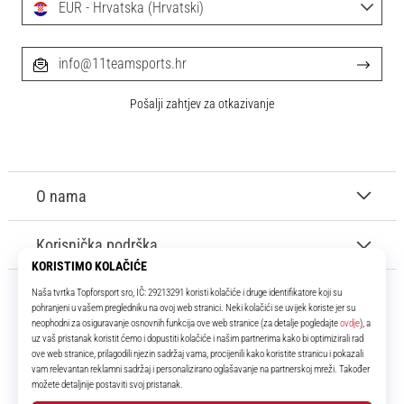
EUR - Hrvatska (Hrvatski)
info@11teamsports.hr
Pošalji zahtjev za otkazivanje
O nama
Korisnička podrška
11teamsports.hr
Tvoj smo pouzdani suigrač već više od 16 godina! Cijelo to vrijeme
donosimo ti najbolje i najnovije proizvode iz svijeta nogometa.