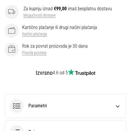
Za kupnju iznad
€99,00
imaš besplatnu dostavu
Mogućnosti dostave
Kartično plaćanje ili drugi načini plaćanja
Načini plaćanja
Rok za povrat proizvoda je 30 dana
Pravila povrata
Izvrsno
4.6 od 5
Parametri