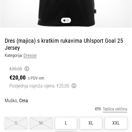
tisak
i
obradu
sportske
opreme
Dres (majica) s kratkim rukavima Uhlsport Goal 25
1. 7. 2025
Jersey
•
Kategorija:
Dresovi
1 min. čitanja
Play
€39,95
for
€20,00
s PDV-om
More
Posljednja najniža cijena:
€20,00
Victories
Pripremi
Muško,
Crna
se
Tablica veličina
za
ženski
S
M
L
XL
XXL
EURO
2025