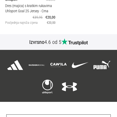
Dres (majica) s kratkim rukavima
Uhlsport Goal 25 Jersey
- Crna
€39,95
€20,00
Posljednja najniža cijena
€20,00
Izvrsno
4.6 od 5