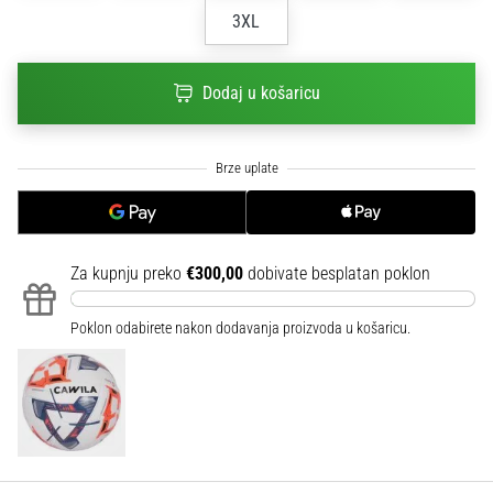
sa
3XL
službenim
dresovima
i
Dodaj u košaricu
kopačkama
Nike,
adidas
i
PUMA.
Budi
dio
Za kupnju preko
€300,00
dobivate besplatan poklon
svake
utakmice,
Poklon odabirete nakon dodavanja proizvoda u košaricu.
gola…
Prikaži
sve
članke