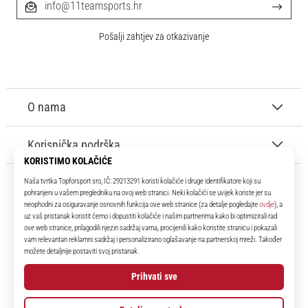
info@11teamsports.hr
Pošalji zahtjev za otkazivanje
O nama
Korisnička podrška
11teamsports.hr
Tvoj smo pouzdani suigrač već više od 16 godina! Cijelo to vrijeme
donosimo ti najbolje i najnovije proizvode iz svijeta nogometa.
Facebook
Instagram
YouTube