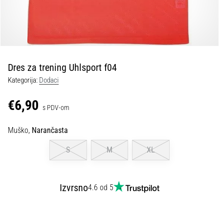
tisak
i
obradu
sportske
opreme
Dres za trening Uhlsport f04
1. 7. 2025
Kategorija:
Dodaci
•
1 min. čitanja
€6,90
s PDV-om
Play
for
Muško,
Narančasta
More
Victories
S
M
XL
Pripremi
se
za
Izvrsno
4.6 od 5
ženski
EURO
2025