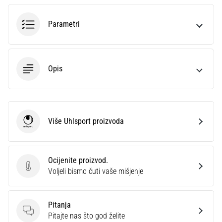
sa
službenim
Parametri
dresovima
i
kopačkama
Nike,
Opis
adidas
i
PUMA.
Budi
dio
Više Uhlsport proizvoda
Uhlsport
svake
utakmice,
gola…
Ocijenite proizvod.
Ocijenite proizvod.
Voljeli bismo čuti vaše mišjenje
Prikaži
sve
Pitanja
članke
Pitanja
Pitajte nas što god želite