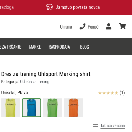
razloga
Jamstvo povrata novca
O nama
Pomoć
Korisnik
košarica
E ZA TRČANJE
MARKE
RASPRODAJA
BLOG
Dres za trening Uhlsport Marking shirt
Kategorija:
Odjeća za trening
Ocjena proizvoda
Uniseks,
Plava
(1)
Tablica veličina