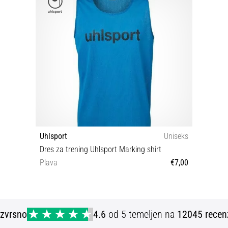
Uhlsport
Uniseks
Dres za trening Uhlsport Marking shirt
Plava
€7,00
XS/S
Izvrsno
4.6
od 5 temeljen na
12045 recen