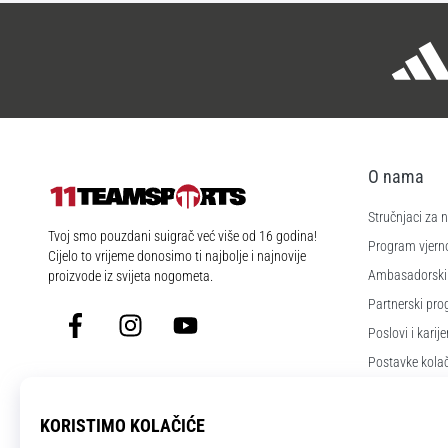
O nama
Stručnjaci za
11teamsports.hr
Tvoj smo pouzdani suigrač već više od 16 godina!
Program vjerno
Cijelo to vrijeme donosimo ti najbolje i najnovije
Ambasadorski
proizvode iz svijeta nogometa.
Partnerski pr
Facebook
Instagram
YouTube
Poslovi i karije
Postavke kola
Uvjeti i odredb