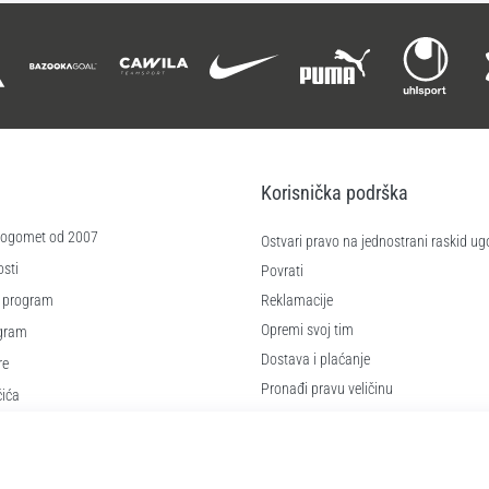
Korisnička podrška
 nogomet od 2007
Ostvari pravo na jednostrani raskid ug
sti
Povrati
 program
Reklamacije
Opremi svoj tim
ogram
Dostava i plaćanje
re
Pronađi pravu veličinu
čića
Kontakt
e
Najčešća pitanja
Pravila o zaštiti osobnih podataka