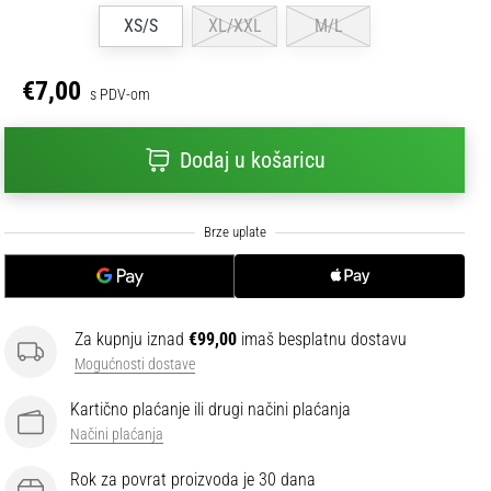
XS/S
XL/XXL
M/L
€7,00
s PDV-om
Dodaj u košaricu
Za kupnju iznad
€99,00
imaš besplatnu dostavu
Mogućnosti dostave
Kartično plaćanje ili drugi načini plaćanja
Načini plaćanja
Rok za povrat proizvoda je 30 dana