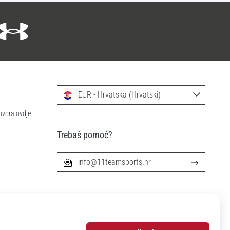
EUR - Hrvatska (Hrvatski)
ovora ovdje
Trebaš pomoć?
info@11teamsports.hr