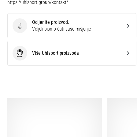
https://uhlsport.group/kontakt/
Ocijenite proizvod.
Ocijenite proizvod.
Voljeli bismo čuti vaše mišjenje
Više Uhlsport proizvoda
Uhlsport