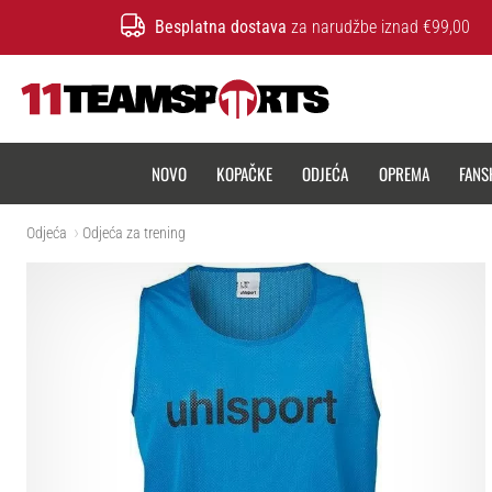
Besplatna dostava
za narudžbe iznad €99,00
11teamsports.hr
NOVO
KOPAČKE
ODJEĆA
OPREMA
FANS
Odjeća
Odjeća za trening