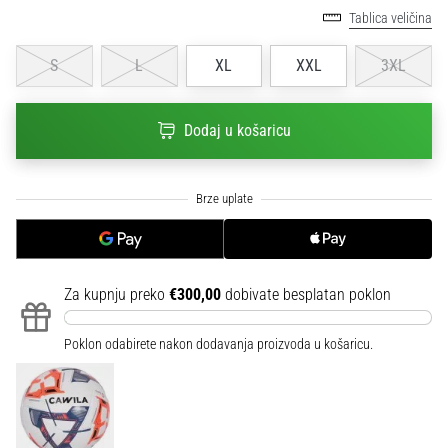
sa
Tablica veličina
službenim
dresovima
S
L
XL
XXL
3XL
i
kopačkama
Nike,
Dodaj u košaricu
adidas
i
PUMA.
Budi
dio
svake
utakmice,
Za kupnju preko
€300,00
dobivate besplatan poklon
gola…
Poklon odabirete nakon dodavanja proizvoda u košaricu.
Prikaži
sve
članke