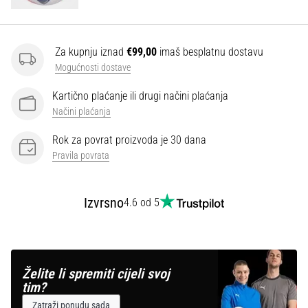
Za kupnju iznad
€99,00
imaš besplatnu dostavu
Mogućnosti dostave
Kartično plaćanje ili drugi načini plaćanja
Načini plaćanja
Rok za povrat proizvoda je 30 dana
Pravila povrata
Izvrsno
4.6 od 5
Želite li spremiti cijeli svoj
tim?
Zatraži ponudu sada