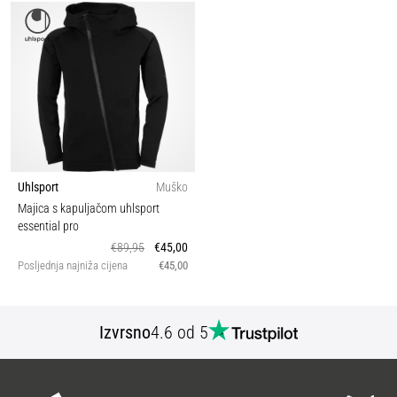
Uhlsport
Muško
Majica s kapuljačom uhlsport
essential pro
€89,95
€45,00
Posljednja najniža cijena
€45,00
Izvrsno
4.6 od 5