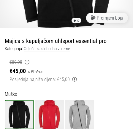
tisak
i
obradu
Promijeni boju
sportske
opreme
Majica s kapuljačom uhlsport essential pro
1. 7. 2025
Kategorija:
Odjeća za slobodno vrijeme
•
1 min. čitanja
€89,95
Play
€45,00
s PDV-om
for
Posljednja najniža cijena:
€45,00
More
Victories
Muško
Pripremi
se
za
ženski
EURO
2025