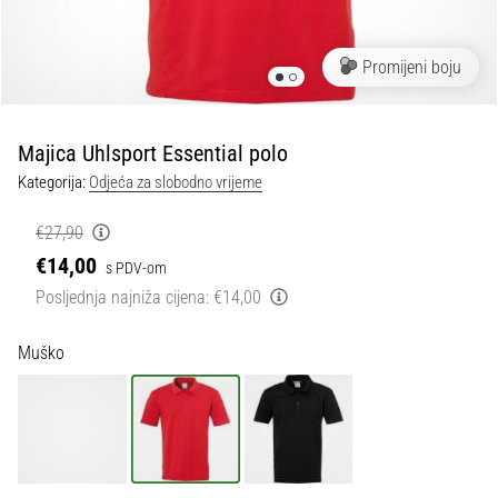
tisak
i
obradu
Promijeni boju
sportske
opreme
Majica Uhlsport Essential polo
1. 7. 2025
Kategorija:
Odjeća za slobodno vrijeme
•
1 min. čitanja
€27,90
Play
€14,00
s PDV-om
for
Posljednja najniža cijena:
€14,00
More
Victories
Muško
Pripremi
se
za
ženski
EURO
2025