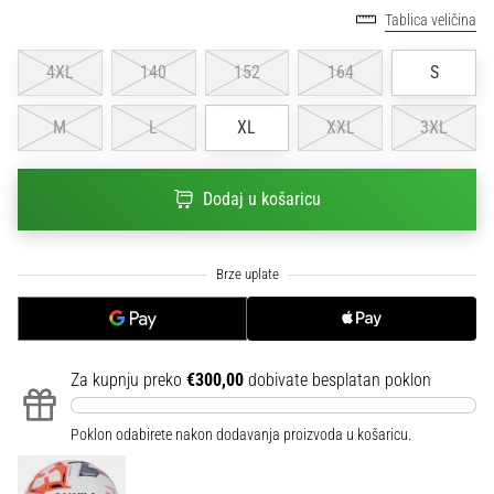
sa
Tablica veličina
službenim
dresovima
4XL
140
152
164
S
i
kopačkama
M
L
XL
XXL
3XL
Nike,
adidas
i
Dodaj u košaricu
PUMA.
Budi
dio
svake
utakmice,
gola…
Za kupnju preko
€300,00
dobivate besplatan poklon
Prikaži
sve
Poklon odabirete nakon dodavanja proizvoda u košaricu.
članke