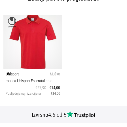
Uhlsport
Muško
majica Uhlsport Essential polo
€27,90
€14,00
Posljednja najniža cijena
€14,00
Izvrsno
4.6 od 5