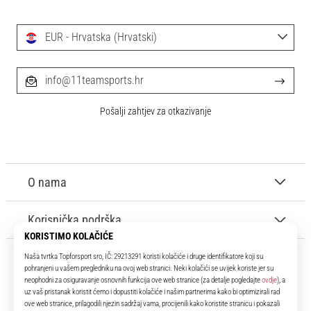
EUR - Hrvatska (Hrvatski)
info@11teamsports.hr
Pošalji zahtjev za otkazivanje
O nama
Korisnička podrška
11teamsports.hr
Tvoj smo pouzdani suigrač već više od 16 godina! Cijelo to vrijeme