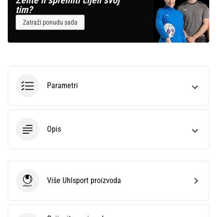
Želite li spremiti cijeli svoj
tim?
Zatraži ponudu sada
Parametri
Opis
Više Uhlsport proizvoda
Uhlsport