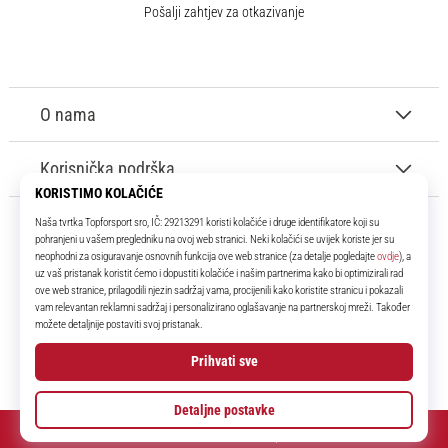
Pošalji zahtjev za otkazivanje
O nama
Korisnička podrška
11teamsports.hr
Tvoj smo pouzdani suigrač već više od 16 godina! Cijelo to vrijeme
donosimo ti najbolje i najnovije proizvode iz svijeta nogometa.
Facebook
Instagram
YouTube
© 2010 – 2026
11teamsports.hr