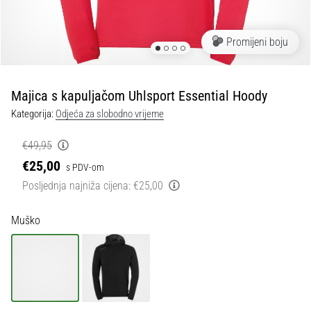
tisak
i
obradu
Promijeni boju
sportske
opreme
Majica s kapuljačom Uhlsport Essential Hoody
1. 7. 2025
Kategorija:
Odjeća za slobodno vrijeme
•
1 min. čitanja
€49,95
Play
€25,00
s PDV-om
for
Posljednja najniža cijena:
€25,00
More
Victories
Muško
Pripremi
se
za
ženski
EURO
2025