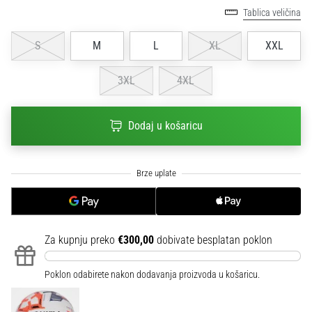
sa
Tablica veličina
službenim
dresovima
S
M
L
XL
XXL
i
kopačkama
3XL
4XL
Nike,
adidas
i
Dodaj u košaricu
PUMA.
Budi
dio
svake
utakmice,
gola…
Za kupnju preko
€300,00
dobivate besplatan poklon
Prikaži
sve
Poklon odabirete nakon dodavanja proizvoda u košaricu.
članke