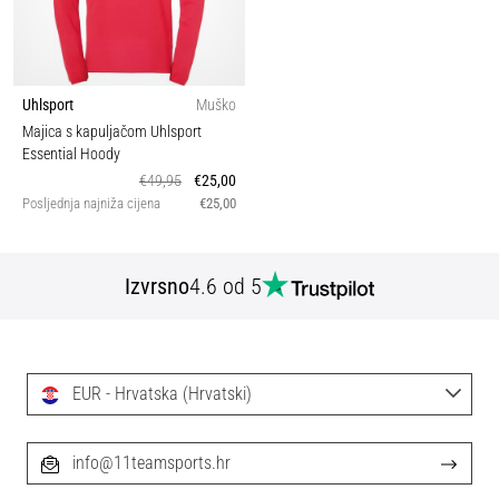
Uhlsport
Muško
Majica s kapuljačom Uhlsport
Essential Hoody
€49,95
€25,00
Posljednja najniža cijena
€25,00
Izvrsno
4.6 od 5
EUR - Hrvatska (Hrvatski)
info@11teamsports.hr