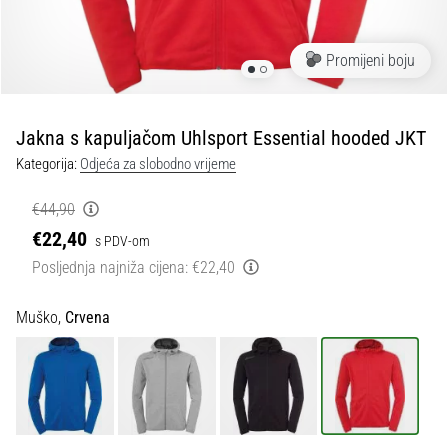
tisak
i
obradu
Promijeni boju
sportske
opreme
Jakna s kapuljačom Uhlsport Essential hooded JKT
1. 7. 2025
Kategorija:
Odjeća za slobodno vrijeme
•
1 min. čitanja
€44,90
Play
€22,40
s PDV-om
for
Posljednja najniža cijena:
€22,40
More
Victories
Muško,
Crvena
Pripremi
se
za
ženski
EURO
2025