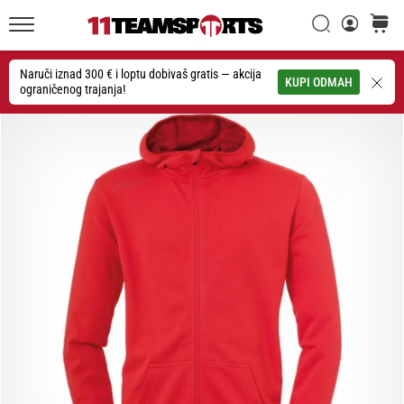
26. 9. 2025
•
Traži
košaric
1 min. čitanja
11teamsports.hr
GNK
Naruči iznad 300 € i loptu dobivaš gratis — akcija
Traži
KUPI ODMAH
ograničenog trajanja!
Dinamo
i
11teamsports
potpisali
dvogodišnju
suradnju
GNK
Dinamo
i
11teamsports
sklopili
dvogodišnje
partnerstvo
za
nabavu,