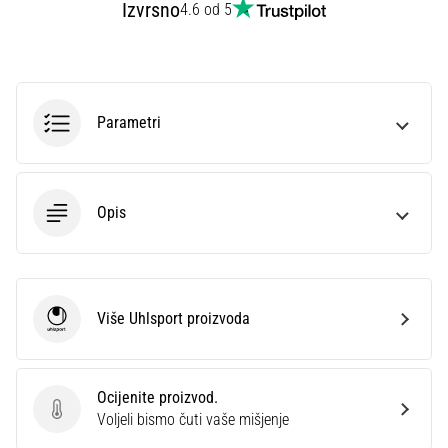
Izvrsno
4.6 od 5
sa
službenim
dresovima
i
kopačkama
Parametri
Nike,
adidas
i
PUMA.
Budi
Opis
dio
svake
utakmice,
gola…
Više Uhlsport proizvoda
Uhlsport
Prikaži
sve
Ocijenite proizvod.
članke
Ocijenite proizvod.
Voljeli bismo čuti vaše mišjenje