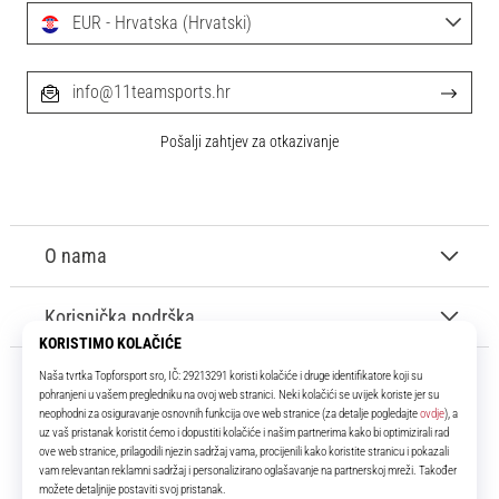
EUR - Hrvatska (Hrvatski)
info@11teamsports.hr
Pošalji zahtjev za otkazivanje
O nama
Korisnička podrška
11teamsports.hr
Tvoj smo pouzdani suigrač već više od 16 godina! Cijelo to vrijeme
donosimo ti najbolje i najnovije proizvode iz svijeta nogometa.