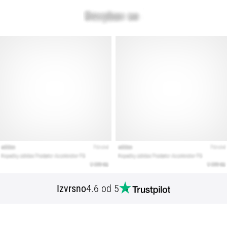
Izvrsno
4.6 od 5