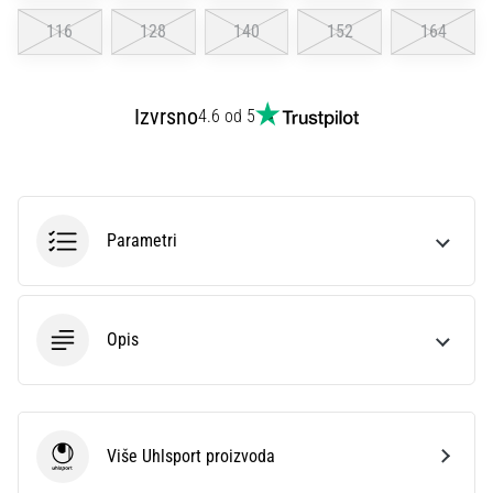
sa
116
128
140
152
164
službenim
dresovima
i
kopačkama
Izvrsno
4.6 od 5
Nike,
adidas
i
PUMA.
Budi
Parametri
dio
svake
utakmice,
gola…
Opis
Prikaži
sve
Više Uhlsport proizvoda
članke
Uhlsport