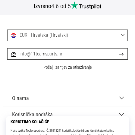
Izvrsno
4.6 od 5
EUR - Hrvatska (Hrvatski)
info@11teamsports.hr
Pošalji zahtjev za otkazivanje
O nama
Korisnička podrška