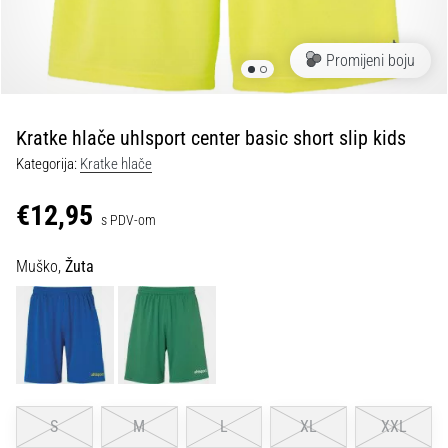
tisak
i
obradu
Promijeni boju
sportske
opreme
Kratke hlače uhlsport center basic short slip kids
1. 7. 2025
Kategorija:
Kratke hlače
•
1 min. čitanja
€12,95
s PDV-om
Play
for
Muško,
Žuta
More
Victories
Pripremi
se
za
ženski
EURO
S
M
L
XL
XXL
2025