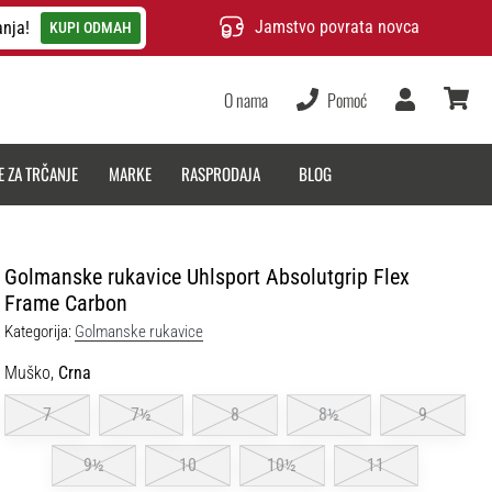
Jamstvo povrata novca
anja!
KUPI ODMAH
O nama
Pomoć
Korisnik
košarica
E ZA TRČANJE
MARKE
RASPRODAJA
BLOG
Golmanske rukavice Uhlsport Absolutgrip Flex
Frame Carbon
Kategorija:
Golmanske rukavice
Muško,
Crna
7
7½
8
8½
9
9½
10
10½
11