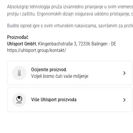
Absolutgrip tehnologija pruža izvanredno prianjanje u svim vremen
prstiju i zaštitu. Ergonomskih dizajn osigurava udobno pristajanj
Budite ispred igre s ovim vrhunskim rukavicama, savršenim za prof
Proizvođač
Uhlsport GmbH
, Klingenbachstraße 3, 72336 Balingen - DE
https://uhlsport.group/kontakt/
Ocijenite proizvod.
Ocijenite proizvod.
Voljeli bismo čuti vaše mišjenje
Više Uhlsport proizvoda
Uhlsport