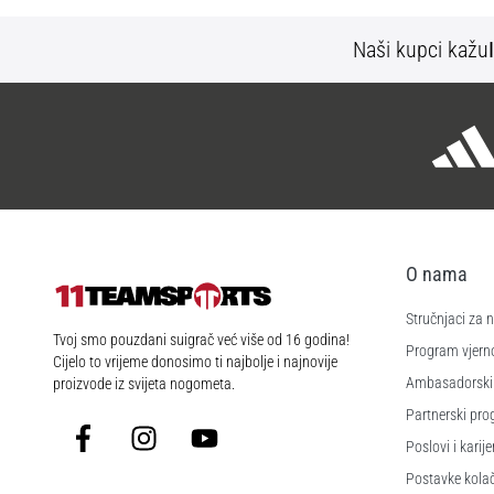
Naši kupci kažu
O nama
Stručnjaci za
11teamsports.hr
Tvoj smo pouzdani suigrač već više od 16 godina!
Program vjerno
Cijelo to vrijeme donosimo ti najbolje i najnovije
Ambasadorski
proizvode iz svijeta nogometa.
Partnerski pr
Facebook
Instagram
YouTube
Poslovi i karije
Postavke kola