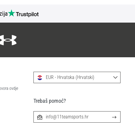
zija
EUR - Hrvatska (Hrvatski)
ovora ovdje
Trebaš pomoć?
info@11teamsports.hr