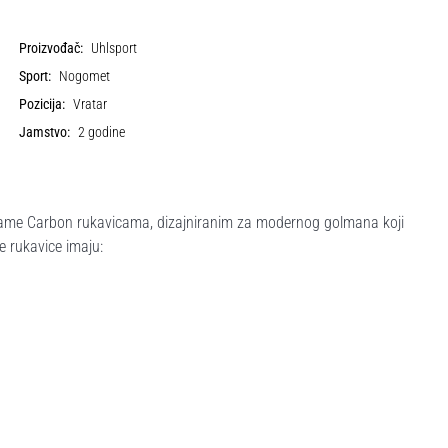
Proizvođač:
Uhlsport
Sport:
Nogomet
Pozicija:
Vratar
Jamstvo:
2 godine
 Frame Carbon rukavicama, dizajniranim za modernog golmana koji
ve rukavice imaju: