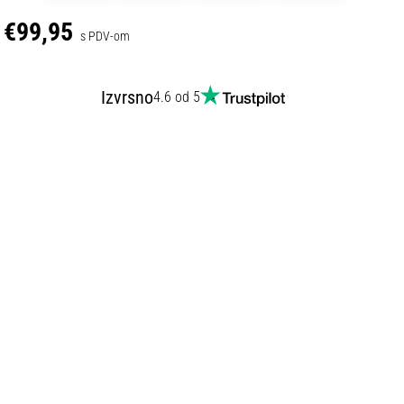
€99,95
s PDV-om
Izvrsno
4.6 od 5