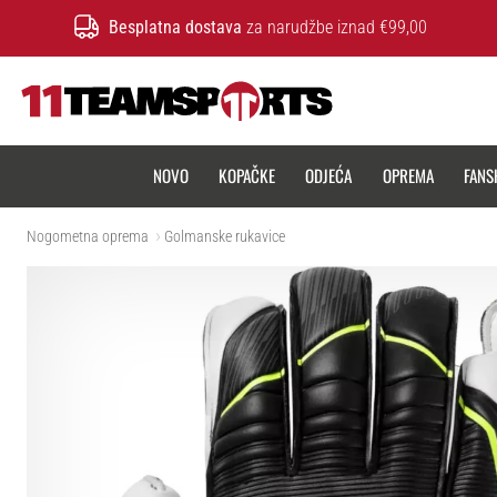
Besplatna dostava
za narudžbe iznad €99,00
11teamsports.hr
NOVO
KOPAČKE
ODJEĆA
OPREMA
FANS
Nogometna oprema
Golmanske rukavice