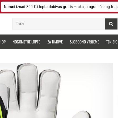
Naruči iznad 300 € i loptu dobivaš gratis — akcija ograničenog traj
Traži
HOP
NOGOMETNE LOPTE
ZA TIMOVE
SLOBODNO VRIJEME
TENISIC