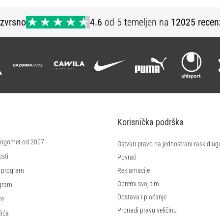
Izvrsno
4.6
od 5 temeljen na
12025 recen
Korisnička podrška
 nogomet od 2007
Ostvari pravo na jednostrani raskid ug
sti
Povrati
 program
Reklamacije
Opremi svoj tim
ogram
Dostava i plaćanje
re
Pronađi pravu veličinu
čića