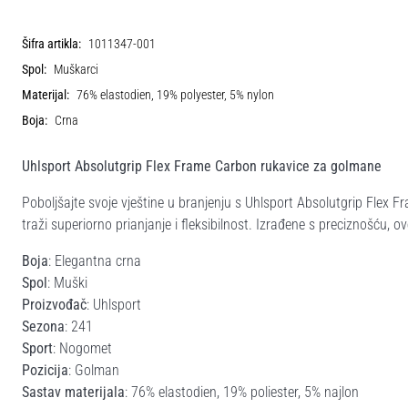
Šifra artikla:
1011347-001
Spol:
Muškarci
Materijal:
76% elastodien, 19% polyester, 5% nylon
Boja:
Crna
Uhlsport Absolutgrip Flex Frame Carbon rukavice za golmane
Poboljšajte svoje vještine u branjenju s Uhlsport Absolutgrip Flex
traži superiorno prianjanje i fleksibilnost. Izrađene s preciznošću, o
Boja
: Elegantna crna
Spol
: Muški
Proizvođač
: Uhlsport
Sezona
: 241
Sport
: Nogomet
Pozicija
: Golman
Sastav materijala
: 76% elastodien, 19% poliester, 5% najlon