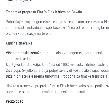
Trenerska prepreka Flat 'n Flex h30cm od Cawila
Poboljšajte svoje nogometne treninge s trenerskom preprekama Fl
za momčadi i individualne sportaše. Izrađena od renomiranog brenda
brzine i koordinacije na terenu.
Ključne značajke:
Višenamjenski trenažni alat:
Idealna za nogomet, ova trenerska pr
sportske izvedbe.
Izdržljiva konstrukcija:
Izrađena od 100% visokokvalitetne plastike, 
Živa boja:
Svijetlo žuta boja poboljšava vidljivost, olakšavajući uočav
Dizajn prijateljski prema timovima:
Pogodna za timske treninge ili 
Uložite u trenersku prepreku Flat 'n Flex h30cm kako biste podigli svo
oprema je bitan dodatak vašem trenerskom arsenalu.
Proizvođač