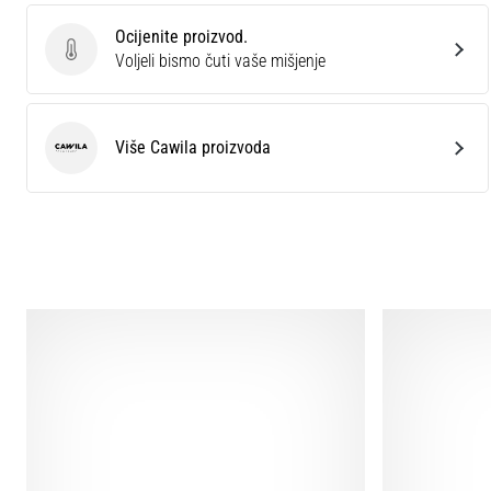
Ocijenite proizvod.
Ocijenite proizvod.
Voljeli bismo čuti vaše mišjenje
Više Cawila proizvoda
Cawila