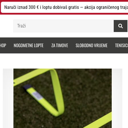
Naruči iznad 300 € i loptu dobivaš gratis — akcija ograničenog traj
Traži
HOP
NOGOMETNE LOPTE
ZA TIMOVE
SLOBODNO VRIJEME
TENISIC