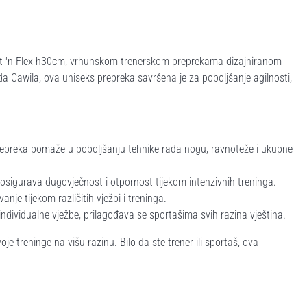
at 'n Flex h30cm, vrhunskom trenerskom preprekama dizajniranom
 Cawila, ova uniseks prepreka savršena je za poboljšanje agilnosti,
epreka pomaže u poboljšanju tehnike rada nogu, ravnoteže i ukupne
osigurava dugovječnost i otpornost tijekom intenzivnih treninga.
anje tijekom različitih vježbi i treninga.
individualne vježbe, prilagođava se sportašima svih razina vještina.
je treninge na višu razinu. Bilo da ste trener ili sportaš, ova