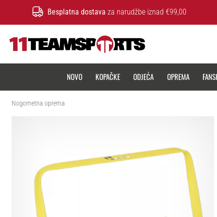
Besplatna dostava
za narudžbe iznad €99,00
11teamsports.hr
NOVO
KOPAČKE
ODJEĆA
OPREMA
FANS
Nogometna oprema