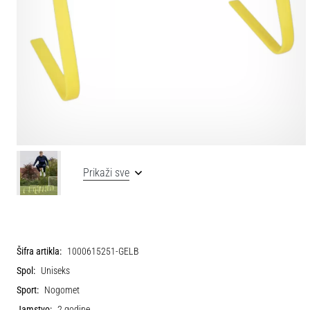
Prikaži sve
Šifra artikla:
1000615251-GELB
Spol:
Uniseks
Sport:
Nogomet
Jamstvo:
2 godine