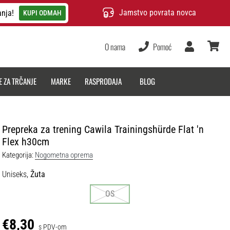
Jamstvo povrata novca
anja!
KUPI ODMAH
O nama
Pomoć
Korisnik
košarica
E ZA TRČANJE
MARKE
RASPRODAJA
BLOG
Prepreka za trening Cawila Trainingshürde Flat 'n
Flex h30cm
Kategorija:
Nogometna oprema
Uniseks,
Žuta
OS
€8,30
s PDV-om